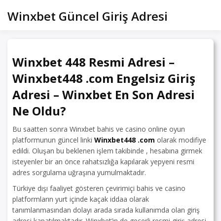
Skip
Winxbet Güncel Giriş Adresi
to
content
Winxbet 448 Resmi Adresi –
Winxbet448 .com Engelsiz Giriş
Adresi – Winxbet En Son Adresi
Ne Oldu?
Bu saatten sonra Winxbet bahis ve casino online oyun
platformunun güncel linki
Winxbet448 .com
olarak modifiye
edildi. Oluşan bu beklenen işlem takibinde , hesabına girmek
isteyenler bir an önce rahatsızlığa kapılarak yepyeni resmi
adres sorgulama uğraşına yumulmaktadır.
Türkiye dışı faaliyet gösteren çevirimiçi bahis ve casino
platformların yurt içinde kaçak iddaa olarak
tanımlanmasından dolayı arada sırada kullanımda olan giriş
adresi kapatılmaktadır. Winxbet’in de geçerli resmi giriş adresi,