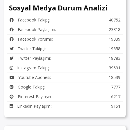
Sosyal Medya Durum Analizi
Facebook Takipçi:
40752
Facebook Paylaşımı:
23318
Facebook Yorumu:
19039
Twitter Takipçi:
19658
Twitter Paylaşımı:
18783
Instagram Takipçi:
39691
Youtube Abonesi:
18539
Google Takipçi:
7777
Pinterest Paylaşımı:
6217
Linkedin Paylaşımı:
9151