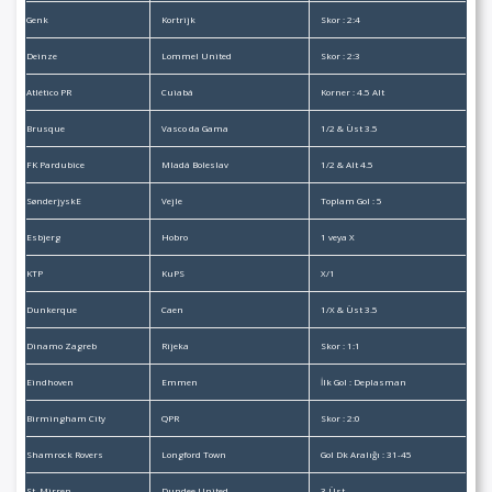
Genk
Kortrijk
Skor : 2:4
Deinze
Lommel United
Skor : 2:3
Atlético PR
Cuiabá
Korner : 4.5 Alt
Brusque
Vasco da Gama
1/2 & Üst 3.5
FK Pardubice
Mladá Boleslav
1/2 & Alt 4.5
SønderjyskE
Vejle
Toplam Gol : 5
Esbjerg
Hobro
1 veya X
KTP
KuPS
X/1
Dunkerque
Caen
1/X & Üst 3.5
Dinamo Zagreb
Rijeka
Skor : 1:1
Eindhoven
Emmen
İlk Gol : Deplasman
Birmingham City
QPR
Skor : 2:0
Shamrock Rovers
Longford Town
Gol Dk Aralığı : 31-45
St. Mirren
Dundee United
3 Üst