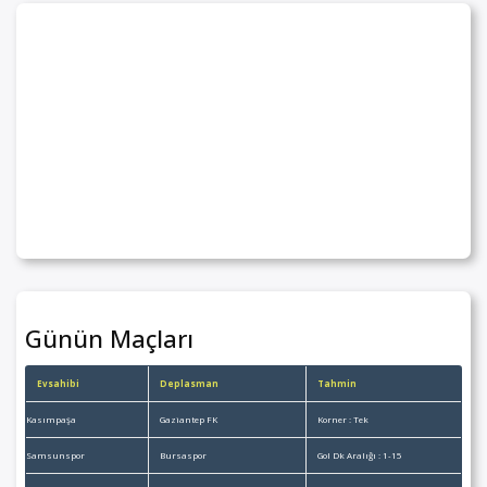
Günün Maçları
Evsahibi
Deplasman
Tahmin
Kasımpaşa
Gaziantep FK
Korner : Tek
Samsunspor
Bursaspor
Gol Dk Aralığı : 1-15