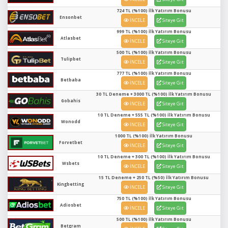
724 TL (%100) İlk Yatırım Bonusu
Ensonbet
İNCELE
Siteye Git
999 TL (%100) İlk Yatırım Bonusu
Atlasbet
İNCELE
Siteye Git
500 TL (%100) İlk Yatırım Bonusu
Tulipbet
İNCELE
Siteye Git
777 TL (%100) İlk Yatırım Bonusu
Betbaba
İNCELE
Siteye Git
30 TL Deneme + 3000 TL (%100) İlk Yatırım Bonusu
Gobahis
İNCELE
Siteye Git
10 TL Deneme + 555 TL (%100) İlk Yatırım Bonusu
Wonodd
İNCELE
Siteye Git
1000 TL (%100) İlk Yatırım Bonusu
Forvetbet
İNCELE
Siteye Git
10 TL Deneme + 300 TL (%100) İlk Yatırım Bonusu
Wsbets
İNCELE
Siteye Git
15 TL Deneme + 250 TL (%50) İlk Yatırım Bonusu
Kingbetting
İNCELE
Siteye Git
750 TL (%100) İlk Yatırım Bonusu
Adiosbet
İNCELE
Siteye Git
500 TL (%100) İlk Yatırım Bonusu
Betgram