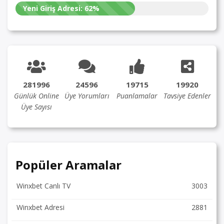
Yeni Giriş Adresi:
62%
281996
24596
19715
19920
Günlük Online
Üye Yorumları
Puanlamalar
Tavsiye Edenler
Üye Sayısı
Popüler Aramalar
Winxbet Canlı TV
3003
Winxbet Adresi
2881