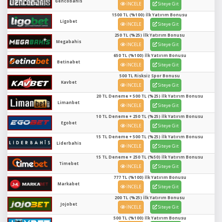
Gencobahis
İNCELE
Siteye Git
1500 TL (%100) İlk Yatırım Bonusu
Ligobet
İNCELE
Siteye Git
250 TL (%25) İlk Yatırım Bonusu
Megabahis
İNCELE
Siteye Git
650 TL (%100) İlk Yatırım Bonusu
Betinabet
İNCELE
Siteye Git
500 TL Risksiz Spor Bonusu
Kavbet
İNCELE
Siteye Git
20 TL Deneme + 500 TL (%25) İlk Yatırım Bonusu
Limanbet
İNCELE
Siteye Git
10 TL Deneme + 250 TL (%25) İlk Yatırım Bonusu
Egobet
İNCELE
Siteye Git
15 TL Deneme + 500 TL (%25) İlk Yatırım Bonusu
Liderbahis
İNCELE
Siteye Git
15 TL Deneme + 250 TL (%50) İlk Yatırım Bonusu
Timebet
İNCELE
Siteye Git
777 TL (%100) İlk Yatırım Bonusu
Markabet
İNCELE
Siteye Git
200 TL (%25) İlk Yatırım Bonusu
Jojobet
İNCELE
Siteye Git
500 TL (%100) İlk Yatırım Bonusu