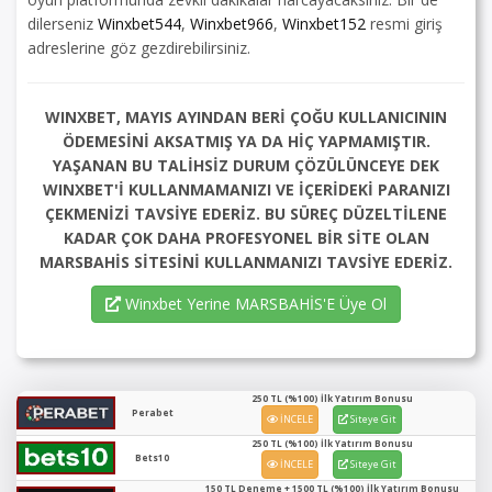
dilerseniz
Winxbet544
,
Winxbet966
,
Winxbet152
resmi giriş
adreslerine göz gezdirebilirsiniz.
WINXBET, MAYIS AYINDAN BERİ ÇOĞU KULLANICININ
ÖDEMESİNİ AKSATMIŞ YA DA HİÇ YAPMAMIŞTIR.
YAŞANAN BU TALİHSİZ DURUM ÇÖZÜLÜNCEYE DEK
WINXBET'İ KULLANMAMANIZI VE İÇERİDEKİ PARANIZI
ÇEKMENİZİ TAVSİYE EDERİZ. BU SÜREÇ DÜZELTİLENE
KADAR ÇOK DAHA PROFESYONEL BİR SİTE OLAN
MARSBAHİS SİTESİNİ KULLANMANIZI TAVSİYE EDERİZ.
Winxbet Yerine MARSBAHİS'E Üye Ol
250 TL (%100) İlk Yatırım Bonusu
Perabet
İNCELE
Siteye Git
250 TL (%100) İlk Yatırım Bonusu
Bets10
İNCELE
Siteye Git
150 TL Deneme + 1500 TL (%100) İlk Yatırım Bonusu