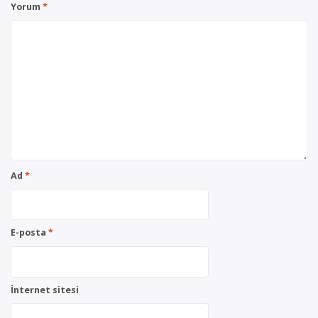
Yorum
*
Ad
*
E-posta
*
İnternet sitesi