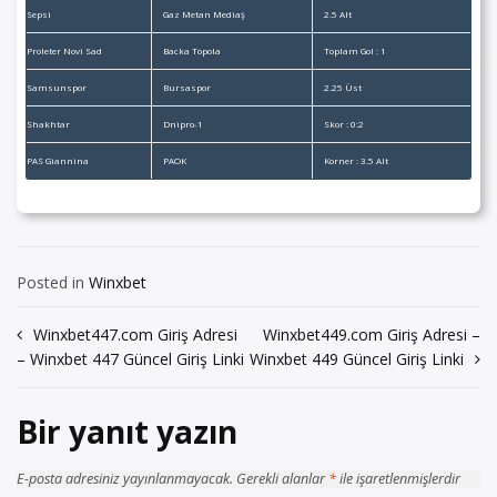
Sepsi
Gaz Metan Mediaş
2.5 Alt
Proleter Novi Sad
Backa Topola
Toplam Gol : 1
Samsunspor
Bursaspor
2.25 Üst
Shakhtar
Dnipro-1
Skor : 0:2
PAS Giannina
PAOK
Korner : 3.5 Alt
Posted in
Winxbet
Yazı
Winxbet447.com Giriş Adresi
Winxbet449.com Giriş Adresi –
– Winxbet 447 Güncel Giriş Linki
Winxbet 449 Güncel Giriş Linki
gezinmesi
Bir yanıt yazın
E-posta adresiniz yayınlanmayacak.
Gerekli alanlar
*
ile işaretlenmişlerdir