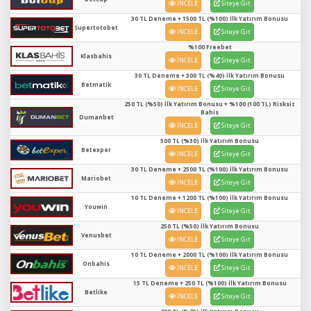
İNCELE
Siteye Git
30 TL Deneme + 1500 TL (%100) İlk Yatırım Bonusu
Supertotobet
İNCELE
Siteye Git
%100 Freebet
Klasbahis
İNCELE
Siteye Git
30 TL Deneme + 300 TL (%40) İlk Yatırım Bonusu
Betmatik
İNCELE
Siteye Git
250 TL (%50) İlk Yatırım Bonusu + %100 (100 TL) Risksiz
Bahis
Dumanbet
İNCELE
Siteye Git
500 TL (%30) İlk Yatırım Bonusu
Betexper
İNCELE
Siteye Git
30 TL Deneme + 2500 TL (%100) İlk Yatırım Bonusu
Mariobet
İNCELE
Siteye Git
10 TL Deneme + 1200 TL (%100) İlk Yatırım Bonusu
Youwin
İNCELE
Siteye Git
250 TL (%50) İlk Yatırım Bonusu
Venusbet
İNCELE
Siteye Git
10 TL Deneme + 2000 TL (%100) İlk Yatırım Bonusu
Onbahis
İNCELE
Siteye Git
15 TL Deneme + 250 TL (%100) İlk Yatırım Bonusu
Betlike
İNCELE
Siteye Git