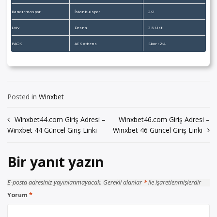
Bandırmaspor
İstanbulspor
2/2
Lviv
Desna
3.5 Üst
PAOK
AEK Athens
Skor : 2:4
Posted in
Winxbet
Yazı
Winxbet44.com Giriş Adresi –
Winxbet46.com Giriş Adresi –
Winxbet 44 Güncel Giriş Linki
Winxbet 46 Güncel Giriş Linki
gezinmesi
Bir yanıt yazın
E-posta adresiniz yayınlanmayacak.
Gerekli alanlar
*
ile işaretlenmişlerdir
Yorum
*