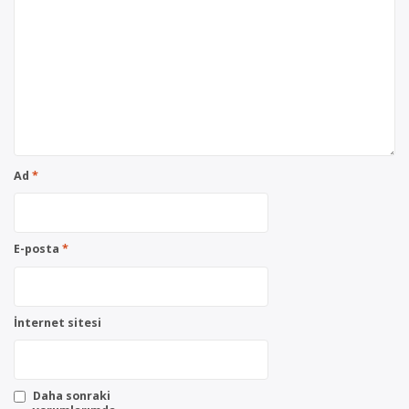
Ad
*
E-posta
*
İnternet sitesi
Daha sonraki