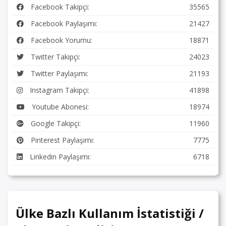
Facebook Takipçi:
35565
Facebook Paylaşımı:
21427
Facebook Yorumu:
18871
Twitter Takipçi:
24023
Twitter Paylaşımı:
21193
Instagram Takipçi:
41898
Youtube Abonesi:
18974
Google Takipçi:
11960
Pinterest Paylaşımı:
7775
Linkedin Paylaşımı:
6718
Ülke Bazlı Kullanım İstatistiği /