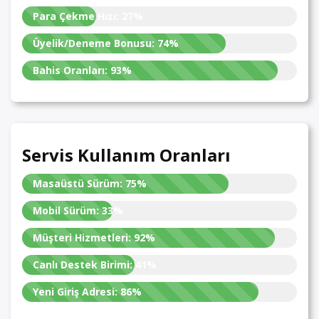
Para Çekme Hızı:
27%
Üyelik/Deneme Bonusu:
74%
Bahis Oranları:
93%
Servis Kullanım Oranları
Masaüstü Sürüm:
75%
Mobil Sürüm:
33%
Müşteri Hizmetleri:
92%
Canlı Destek Birimi:
41%
Yeni Giriş Adresi:
86%