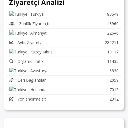
Ziyaretçi Analizi
Türkiye:
83549
Günlük Ziyaretçi:
43960
Almanya:
22646
Aylık Ziyaretçi:
282211
Kuzey Kıbrıs:
10117
Organik Trafik:
11435
Avusturya:
6830
Geri Bağlantılar:
2059
Hollanda:
7015
Yönlendirmeler:
2312