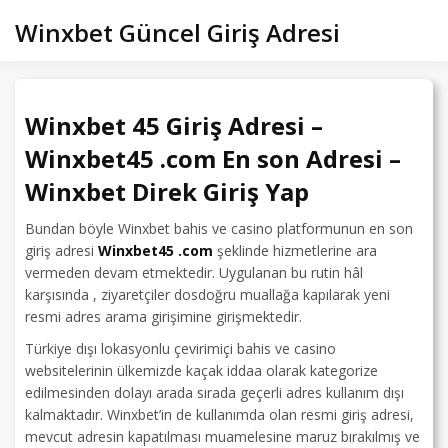
Skip
Winxbet Güncel Giriş Adresi
to
content
Winxbet 45 Giriş Adresi –
Winxbet45 .com En son Adresi –
Winxbet Direk Giriş Yap
Bundan böyle Winxbet bahis ve casino platformunun en son
giriş adresi
Winxbet45 .com
şeklinde hizmetlerine ara
vermeden devam etmektedir. Uygulanan bu rutin hâl
karşısında , ziyaretçiler dosdoğru muallağa kapılarak yeni
resmi adres arama girişimine girişmektedir.
Türkiye dışı lokasyonlu çevirimiçi bahis ve casino
websitelerinin ülkemizde kaçak iddaa olarak kategorize
edilmesinden dolayı arada sırada geçerli adres kullanım dışı
kalmaktadır. Winxbet’in de kullanımda olan resmi giriş adresi,
mevcut adresin kapatılması muamelesine maruz bırakılmış ve