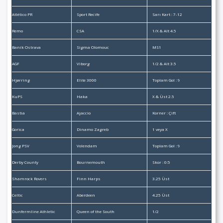
Atlético PR
Sport Recife
Sarı Kart : 7-12
Remo
CSA
1/X & Alt 4.5
Baník Ostrava
Sigma Olomouc
MS1
AGF
Viborg
1/2 & Alt 3.5
Hjørring
Elite 3000
Toplam Gol : 9
KuPS
Haka
X & Üst 2.5
Bastia
Ajaccio
Korner : Çift
Gorica
Dinamo Zagreb
1 veya X
Jong PSV
Volendam
Toplam Gol : 9
Derby County
Bournemouth
Skor : 0:5
Shamrock Rovers
Finn Harps
3.25 Üst
Celtic
Aberdeen
4.25 Üst
Dunfermline Athletic
Queen of the South
1/2