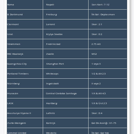
Roma
Napoli
Sarı Kart : 7-12
B. Dortmund
Freiburg
İlk Gol : Deplasman
Clermont
Lorient
Skor : 2:1
Ural
Krylya Sovetov
Skor : 0:2
Strømmen
Fredrikstad
2.75 Alt
RKC Waalwijk
Zwolle
MS2
Guangzhou City
Shanghai Port
1 veya X
Portland Timbers
Whitecaps
1/2 & Alt 2.5
Nürnberg
Ingolstadt
X veya 2
Huracán
Central Córdoba Santiago
1/X & Alt 4.5
LASK
Hartberg
1/X & Üst 2.5
Avusturya Viyana II
Lafnitz
Skor : 0:4
Zulte-Waregem
Kortrijk
Gol Dk Aralığı : 61-75
Lommel United
Westerlo
İlk Gol : Gol Yok