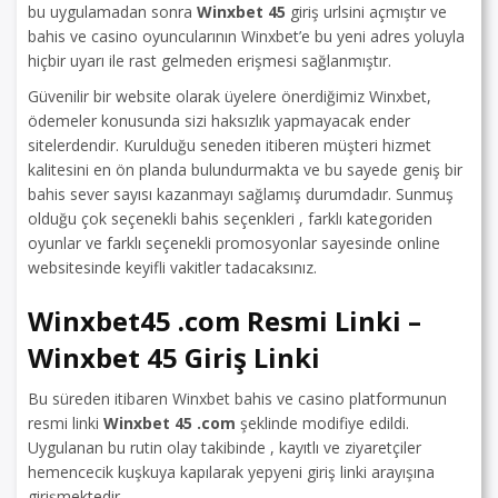
bu uygulamadan sonra
Winxbet 45
giriş urlsini açmıştır ve
bahis ve casino oyuncularının Winxbet’e bu yeni adres yoluyla
hiçbir uyarı ile rast gelmeden erişmesi sağlanmıştır.
Güvenilir bir website olarak üyelere önerdiğimiz Winxbet,
ödemeler konusunda sizi haksızlık yapmayacak ender
sitelerdendir. Kurulduğu seneden itiberen müşteri hizmet
kalitesini en ön planda bulundurmakta ve bu sayede geniş bir
bahis sever sayısı kazanmayı sağlamış durumdadır. Sunmuş
olduğu çok seçenekli bahis seçenkleri , farklı kategoriden
oyunlar ve farklı seçenekli promosyonlar sayesinde online
websitesinde keyifli vakitler tadacaksınız.
Winxbet45 .com Resmi Linki –
Winxbet 45 Giriş Linki
Bu süreden itibaren Winxbet bahis ve casino platformunun
resmi linki
Winxbet 45 .com
şeklinde modifiye edildi.
Uygulanan bu rutin olay takibinde , kayıtlı ve ziyaretçiler
hemencecik kuşkuya kapılarak yepyeni giriş linki arayışına
girişmektedir.