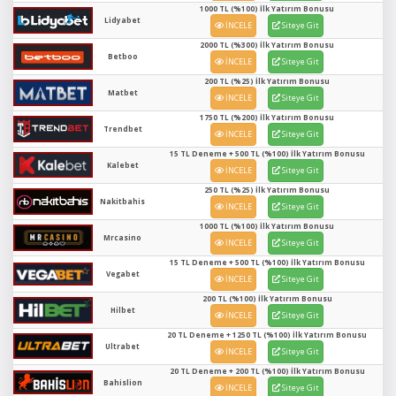
1000 TL (%100) İlk Yatırım Bonusu
Lidyabet
İNCELE
Siteye Git
2000 TL (%300) İlk Yatırım Bonusu
Betboo
İNCELE
Siteye Git
200 TL (%25) İlk Yatırım Bonusu
Matbet
İNCELE
Siteye Git
1750 TL (%200) İlk Yatırım Bonusu
Trendbet
İNCELE
Siteye Git
15 TL Deneme + 500 TL (%100) İlk Yatırım Bonusu
Kalebet
İNCELE
Siteye Git
250 TL (%25) İlk Yatırım Bonusu
Nakitbahis
İNCELE
Siteye Git
1000 TL (%100) İlk Yatırım Bonusu
Mrcasino
İNCELE
Siteye Git
15 TL Deneme + 500 TL (%100) İlk Yatırım Bonusu
Vegabet
İNCELE
Siteye Git
200 TL (%100) İlk Yatırım Bonusu
Hilbet
İNCELE
Siteye Git
20 TL Deneme + 1250 TL (%100) İlk Yatırım Bonusu
Ultrabet
İNCELE
Siteye Git
20 TL Deneme + 200 TL (%100) İlk Yatırım Bonusu
Bahislion
İNCELE
Siteye Git