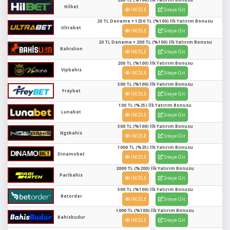
Hilbet
İNCELE
Siteye Git
20 TL Deneme + 1250 TL (%100) İlk Yatırım Bonusu
Ultrabet
İNCELE
Siteye Git
20 TL Deneme + 200 TL (%100) İlk Yatırım Bonusu
Bahislion
İNCELE
Siteye Git
200 TL (%100) İlk Yatırım Bonusu
Vipbahis
İNCELE
Siteye Git
500 TL (%100) İlk Yatırım Bonusu
Freybet
İNCELE
Siteye Git
100 TL (%25) İlk Yatırım Bonusu
Lunabet
İNCELE
Siteye Git
500 TL (%100) İlk Yatırım Bonusu
Ngsbahis
İNCELE
Siteye Git
1000 TL (%25) İlk Yatırım Bonusu
Dinamobet
İNCELE
Siteye Git
2000 TL (%200) İlk Yatırım Bonusu
Paribahis
İNCELE
Siteye Git
500 TL (%100) İlk Yatırım Bonusu
Betorder
İNCELE
Siteye Git
1000 TL (%100) İlk Yatırım Bonusu
Bahisbudur
İNCELE
Siteye Git