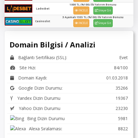
1000 TL (%100) İlk Yatırım Bonusu
Ladesbet
İNCELE
Siteye Git
3 Aşamalı 1555 TL (%100) İlk Yatırım Bonusu
Casinoslot
İNCELE
Siteye Git
Domain Bilgisi / Analizi
Bağlantı Sertifikası (SSL):
Evet
Site Hızı:
84/100
Domain Kaydı:
01.03.2018
Google Dizin Durumu:
35266
Yandex Dizin Durumu
19367
Yahoo Dizin Durumu
23230
Bing Dizin Durumu
5981
Alexa Sıralaması:
8822