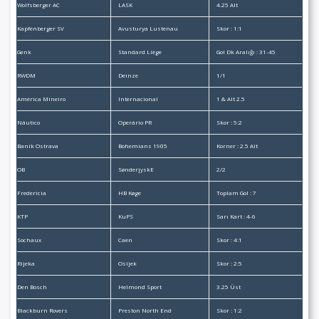
Wolfsberger AC
LASK
4.25 Alt
Kapfenberger SV
Avusturya Lustenau
Skor : 1:1
Genk
Standard Liège
Gol Dk Aralığı : 31-45
RWDM
Deinze
1/1
América Mineiro
Internacional
1 & Alt 2.5
Náutico
Operário PR
Skor : 5:2
Baník Ostrava
Bohemians 1905
Korner : 2.5 Alt
OB
SønderjyskE
2/2
Fredericia
HB Køge
Toplam Gol : 7
KTP
KuPS
Sarı Kart : 4-6
Sochaux
Caen
Skor : 4:1
Rijeka
Osijek
Skor : 2:5
Den Bosch
Helmond Sport
3.25 Üst
Blackburn Rovers
Preston North End
Skor : 1:2