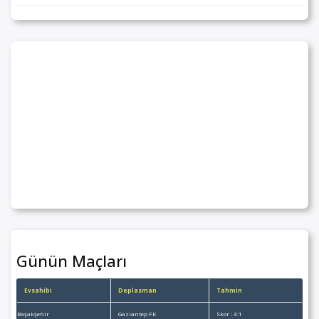
Günün Maçları
Evsahibi
Deplasman
Tahmin
Başakşehir
Gaziantep FK
Skor : 3:1