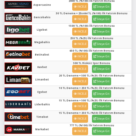
2000 TL (%100) İlk Yatırım Bonusu
Aspercasino
İNCELE
Siteye Git
30 TL Deneme + 23x444 TL (%100) İlk Yatırım Bonusu
Gencobahis
İNCELE
Siteye Git
1500 TL (%100) İlk Yatırım Bonusu
Ligobet
İNCELE
Siteye Git
250 TL (%25) İlk Yatırım Bonusu
Megabahis
İNCELE
Siteye Git
650 TL (%100) İlk Yatırım Bonusu
Betinabet
İNCELE
Siteye Git
500 TL Risksiz Spor Bonusu
Kavbet
İNCELE
Siteye Git
20 TL Deneme + 500 TL (%25) İlk Yatırım Bonusu
Limanbet
İNCELE
Siteye Git
10 TL Deneme + 250 TL (%25) İlk Yatırım Bonusu
Egobet
İNCELE
Siteye Git
15 TL Deneme + 500 TL (%25) İlk Yatırım Bonusu
Liderbahis
İNCELE
Siteye Git
15 TL Deneme + 250 TL (%50) İlk Yatırım Bonusu
Timebet
İNCELE
Siteye Git
777 TL (%100) İlk Yatırım Bonusu
Markabet
İNCELE
Siteye Git