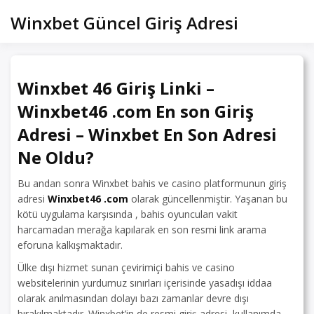
Skip
Winxbet Güncel Giriş Adresi
to
content
Winxbet 46 Giriş Linki –
Winxbet46 .com En son Giriş
Adresi – Winxbet En Son Adresi
Ne Oldu?
Bu andan sonra Winxbet bahis ve casino platformunun giriş
adresi
Winxbet46 .com
olarak güncellenmiştir. Yaşanan bu
kötü uygulama karşısında , bahis oyuncuları vakit
harcamadan merağa kapılarak en son resmi link arama
eforuna kalkışmaktadır.
Ülke dışı hizmet sunan çevirimiçi bahis ve casino
websitelerinin yurdumuz sınırları içerisinde yasadışı iddaa
olarak anılmasından dolayı bazı zamanlar devre dışı
bırakılmaktadır. Winxbet’in de resmi giriş adresi, kullanımda