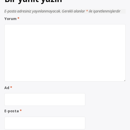
E-posta adresiniz yayınlanmayacak.
Gerekli alanlar
*
ile işaretlenmişlerdir
Yorum
*
Ad
*
E-posta
*