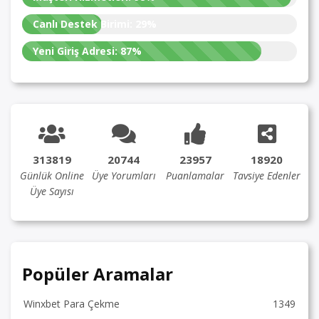
Canlı Destek Birimi:
29%
Yeni Giriş Adresi:
87%
313819
20744
23957
18920
Günlük Online
Üye Yorumları
Puanlamalar
Tavsiye Edenler
Üye Sayısı
Popüler Aramalar
Winxbet Para Çekme
1349