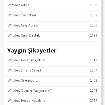
Winxbet Adresi
2599
Winxbet Üye Olma
2068
Winxbet Giriş Adresi
2050
Winxbet Canlı Destek
2189
Yaygın Şikayetler
Winxbet Hesabım Çalındı
1519
Winxbet Şifrem Çalındı
2634
Winxbet Giremiyorum
2462
Winxbet Ödeme Yapıyor mu?
2571
Winxbet Hesap Kapatma
2197