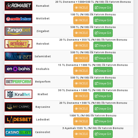
20 TL Deneme + 1000+500 TL (%100) İlk Yatırım Bonusu
Romabet
İNCELE
Siteye Git
100 TL (%100) İlk Yatırım Bonusu
Mottobet
İNCELE
Siteye Git
500 TL (%100) İlk Yatırım Bonusu
Zingabet
İNCELE
Siteye Git
20 TL Deneme + 350 TL (%100) İlk Yatırım Bonusu
Retrobet
İNCELE
Siteye Git
500 TL (%100) İlk Yatırım Bonusu
Salamisbet
İNCELE
Siteye Git
15 TL Deneme + 1000 TL (%100) İlk Yatırım Bonusu
Enobahis
İNCELE
Siteye Git
500 TL (%100) İlk Yatırım Bonusu
Betperfom
İNCELE
Siteye Git
30 TL Deneme + 1000 TL (%100) İlk Yatırım Bonusu
Kralbet
İNCELE
Siteye Git
20 TL Deneme + 300 TL (%100) İlk Yatırım Bonusu
Baycasino
İNCELE
Siteye Git
1000 TL (%100) İlk Yatırım Bonusu
Ladesbet
İNCELE
Siteye Git
3 Aşamalı 1555 TL (%100) İlk Yatırım Bonusu
Casinoslot
İNCELE
Siteye Git