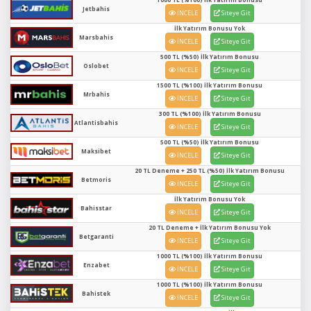
Jetbahis
İNCELE
Siteye Git
İlk Yatırım Bonusu Yok
Marsbahis
İNCELE
Siteye Git
500 TL (%50) İlk Yatırım Bonusu
Oslobet
İNCELE
Siteye Git
1500 TL (%100) İlk Yatırım Bonusu
Mrbahis
İNCELE
Siteye Git
300 TL (%100) İlk Yatırım Bonusu
Atlantisbahis
İNCELE
Siteye Git
500 TL (%50) İlk Yatırım Bonusu
Maksibet
İNCELE
Siteye Git
20 TL Deneme + 250 TL (%50) İlk Yatırım Bonusu
Betmoris
İNCELE
Siteye Git
İlk Yatırım Bonusu Yok
Bahisstar
İNCELE
Siteye Git
20 TL Deneme + İlk Yatırım Bonusu Yok
Betgaranti
İNCELE
Siteye Git
1000 TL (%100) İlk Yatırım Bonusu
Enzabet
İNCELE
Siteye Git
1000 TL (%100) İlk Yatırım Bonusu
Bahistek
İNCELE
Siteye Git