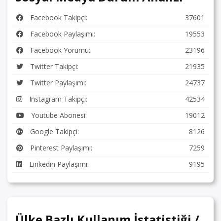
Facebook Takipçi:
37601
Facebook Paylaşımı:
19553
Facebook Yorumu:
23196
Twitter Takipçi:
21935
Twitter Paylaşımı:
24737
Instagram Takipçi:
42534
Youtube Abonesi:
19012
Google Takipçi:
8126
Pinterest Paylaşımı:
7259
Linkedin Paylaşımı:
9195
Ülke Bazlı Kullanım İstatistiği /