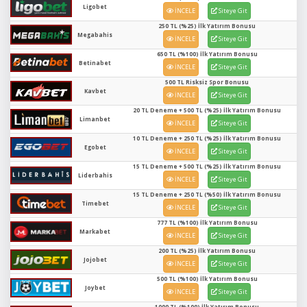
Ligobet
İNCELE
Siteye Git
250 TL (%25) İlk Yatırım Bonusu
Megabahis
İNCELE
Siteye Git
650 TL (%100) İlk Yatırım Bonusu
Betinabet
İNCELE
Siteye Git
500 TL Risksiz Spor Bonusu
Kavbet
İNCELE
Siteye Git
20 TL Deneme + 500 TL (%25) İlk Yatırım Bonusu
Limanbet
İNCELE
Siteye Git
10 TL Deneme + 250 TL (%25) İlk Yatırım Bonusu
Egobet
İNCELE
Siteye Git
15 TL Deneme + 500 TL (%25) İlk Yatırım Bonusu
Liderbahis
İNCELE
Siteye Git
15 TL Deneme + 250 TL (%50) İlk Yatırım Bonusu
Timebet
İNCELE
Siteye Git
777 TL (%100) İlk Yatırım Bonusu
Markabet
İNCELE
Siteye Git
200 TL (%25) İlk Yatırım Bonusu
Jojobet
İNCELE
Siteye Git
500 TL (%100) İlk Yatırım Bonusu
Joybet
İNCELE
Siteye Git
1000 TL (%100) İlk Yatırım Bonusu