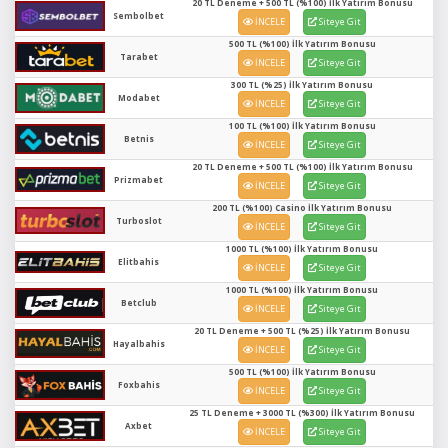
20 TL Deneme + 500 TL (%100) İlk Yatırım Bonusu
Sembolbet
İNCELE
Siteye Git
500 TL (%100) İlk Yatırım Bonusu
Tarabet
İNCELE
Siteye Git
300 TL (%25) İlk Yatırım Bonusu
Modabet
İNCELE
Siteye Git
100 TL (%100) İlk Yatırım Bonusu
Betnis
İNCELE
Siteye Git
20 TL Deneme + 500 TL (%100) İlk Yatırım Bonusu
Prizmabet
İNCELE
Siteye Git
200 TL (%100) Casino İlk Yatırım Bonusu
Turboslot
İNCELE
Siteye Git
1000 TL (%100) İlk Yatırım Bonusu
Elitbahis
İNCELE
Siteye Git
1000 TL (%100) İlk Yatırım Bonusu
Betclub
İNCELE
Siteye Git
20 TL Deneme + 500 TL (%25) İlk Yatırım Bonusu
Hayalbahis
İNCELE
Siteye Git
500 TL (%100) İlk Yatırım Bonusu
Foxbahis
İNCELE
Siteye Git
25 TL Deneme + 3000 TL (%300) İlk Yatırım Bonusu
Axbet
İNCELE
Siteye Git