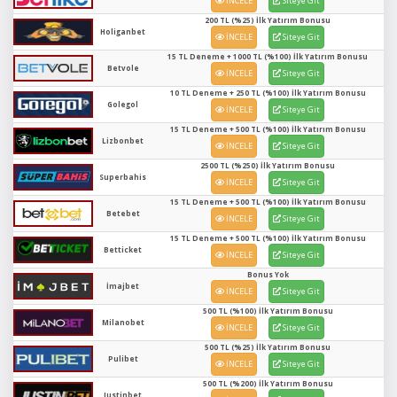
İNCELE
Siteye Git
200 TL (%25) İlk Yatırım Bonusu
Holiganbet
İNCELE
Siteye Git
15 TL Deneme + 1000 TL (%100) İlk Yatırım Bonusu
Betvole
İNCELE
Siteye Git
10 TL Deneme + 250 TL (%100) İlk Yatırım Bonusu
Golegol
İNCELE
Siteye Git
15 TL Deneme + 500 TL (%100) İlk Yatırım Bonusu
Lizbonbet
İNCELE
Siteye Git
2500 TL (%250) İlk Yatırım Bonusu
Superbahis
İNCELE
Siteye Git
15 TL Deneme + 500 TL (%100) İlk Yatırım Bonusu
Betebet
İNCELE
Siteye Git
15 TL Deneme + 500 TL (%100) İlk Yatırım Bonusu
Betticket
İNCELE
Siteye Git
Bonus Yok
İmajbet
İNCELE
Siteye Git
500 TL (%100) İlk Yatırım Bonusu
Milanobet
İNCELE
Siteye Git
500 TL (%25) İlk Yatırım Bonusu
Pulibet
İNCELE
Siteye Git
500 TL (%200) İlk Yatırım Bonusu
Justinbet