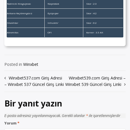
Radnicki Kragujevac
Napredak
Skor : 2:3
Ankara Keçiörengücü
Eyüpspor
Skor : 4:2
Shakhtar
Inhulets’
Skor : 0:2
Atromitos
OFI
Korner : 3.5 Alt
Posted in
Winxbet
Yazı
Winxbet537.com Giriş Adresi
Winxbet539.com Giriş Adresi –
– Winxbet 537 Güncel Giriş Linki
Winxbet 539 Güncel Giriş Linki
gezinmesi
Bir yanıt yazın
E-posta adresiniz yayınlanmayacak.
Gerekli alanlar
*
ile işaretlenmişlerdir
Yorum
*