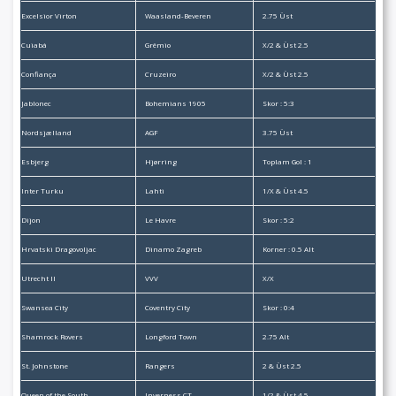
Excelsior Virton
Waasland-Beveren
2.75 Üst
Cuiabá
Grêmio
X/2 & Üst 2.5
Confiança
Cruzeiro
X/2 & Üst 2.5
Jablonec
Bohemians 1905
Skor : 5:3
Nordsjælland
AGF
3.75 Üst
Esbjerg
Hjørring
Toplam Gol : 1
Inter Turku
Lahti
1/X & Üst 4.5
Dijon
Le Havre
Skor : 5:2
Hrvatski Dragovoljac
Dinamo Zagreb
Korner : 0.5 Alt
Utrecht II
VVV
X/X
Swansea City
Coventry City
Skor : 0:4
Shamrock Rovers
Longford Town
2.75 Alt
St. Johnstone
Rangers
2 & Üst 2.5
Queen of the South
Inverness CT
1/2 & Üst 4.5