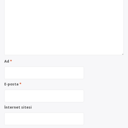
Ad
*
E-posta
*
İnternet sitesi