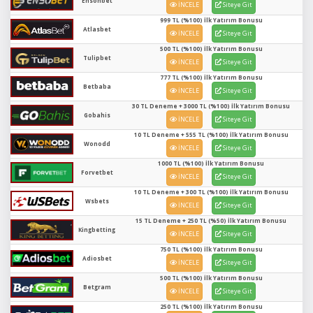
Ensonbet
İNCELE
Siteye Git
999 TL (%100) İlk Yatırım Bonusu
Atlasbet
İNCELE
Siteye Git
500 TL (%100) İlk Yatırım Bonusu
Tulipbet
İNCELE
Siteye Git
777 TL (%100) İlk Yatırım Bonusu
Betbaba
İNCELE
Siteye Git
30 TL Deneme + 3000 TL (%100) İlk Yatırım Bonusu
Gobahis
İNCELE
Siteye Git
10 TL Deneme + 555 TL (%100) İlk Yatırım Bonusu
Wonodd
İNCELE
Siteye Git
1000 TL (%100) İlk Yatırım Bonusu
Forvetbet
İNCELE
Siteye Git
10 TL Deneme + 300 TL (%100) İlk Yatırım Bonusu
Wsbets
İNCELE
Siteye Git
15 TL Deneme + 250 TL (%50) İlk Yatırım Bonusu
Kingbetting
İNCELE
Siteye Git
750 TL (%100) İlk Yatırım Bonusu
Adiosbet
İNCELE
Siteye Git
500 TL (%100) İlk Yatırım Bonusu
Betgram
İNCELE
Siteye Git
250 TL (%100) İlk Yatırım Bonusu