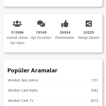
312996
19169
20934
23225
Günlük Online
Üye Yorumları
Puanlamalar
Tavsiye Edenler
Üye Sayısı
Popüler Aramalar
Winxbet Giriş Adresi
1151
Winxbet Canlı Bahis
2082
Winxbet Canlı TV
2672