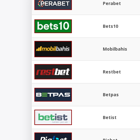
Perabet
Bets10
Mobilbahis
Restbet
Betpas
Betist