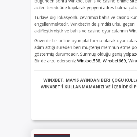
Bugünden sonra Winxbet bahis ve casino online sitesi
acilen tereddüde kapılarak yepyeni adres bulma çaba
Türkiye dışı lokasyonlu çevirimiçi bahis ve casino ku
engellenmektedir. Winxbet’in de şimdiki urlsi, geç
aktifleştirmiştir ve bahis ve casino oyuncularının Wi
Güvenilir bir online oyun platformu olarak oyuncula
adım attığı süreden beri müşteriyi memnun etme poli
göstermiş durumdadır. Sunmuş olduğu geniş yelpazeli 
Bir de arzu ederseniz
Winxbet538
,
Winxbet669
,
Win
WINXBET, MAYIS AYINDAN BERİ ÇOĞU KULL
WINXBET'İ KULLANMAMANIZI VE İÇERİDEKİ P