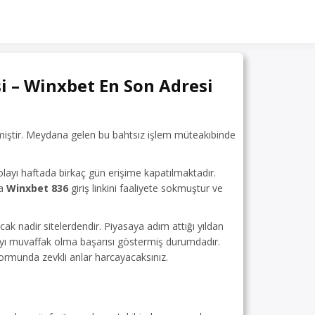
i – Winxbet En Son Adresi
miştir. Meydana gelen bu bahtsız işlem müteakıbinde
layı haftada birkaç gün erişime kapatılmaktadır.
ra
Winxbet 836
giriş linkini faaliyete sokmuştur ve
ak nadir sitelerdendir. Piyasaya adım attığı yıldan
ayı muvaffak olma başarısı göstermiş durumdadır.
formunda zevkli anlar harcayacaksınız.