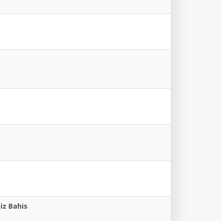
iz Bahis