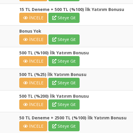
15 TL Deneme + 500 TL (%100) İlk Yatırım Bonusu
İNCELE
Siteye Git
Bonus Yok
İNCELE
Siteye Git
500 TL (%100) İlk Yatırım Bonusu
İNCELE
Siteye Git
500 TL (%25) İlk Yatırım Bonusu
İNCELE
Siteye Git
500 TL (%200) İlk Yatırım Bonusu
İNCELE
Siteye Git
50 TL Deneme + 2500 TL (%100) İlk Yatırım Bonusu
İNCELE
Siteye Git