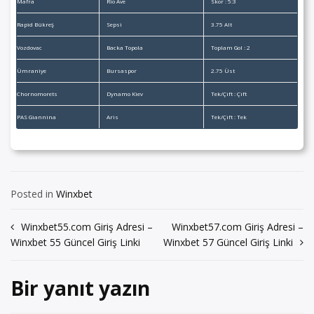
Mafra
Rio Ave
Skor : 5:3
Rapid Bükreş
Sepsi
3.75 Alt
Vozdovac
Backa Topola
Toplam Gol : 2
Ümraniye
Bursaspor
2.75 Üst
Chornomorets
Dynamo Kiev
Tek/Çift : Çift
PAS Giannina
Aris
Tek/Çift : Tek
Posted in
Winxbet
Yazı
Winxbet55.com Giriş Adresi –
Winxbet57.com Giriş Adresi –
Winxbet 55 Güncel Giriş Linki
Winxbet 57 Güncel Giriş Linki
gezinmesi
Bir yanıt yazın