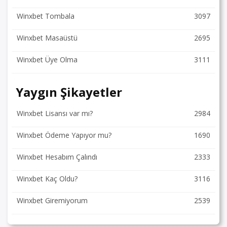
Winxbet Tombala
3097
Winxbet Masaüstü
2695
Winxbet Üye Olma
3111
Yaygın Şikayetler
Winxbet Lisansı var mı?
2984
Winxbet Ödeme Yapıyor mu?
1690
Winxbet Hesabım Çalındı
2333
Winxbet Kaç Oldu?
3116
Winxbet Giremiyorum
2539