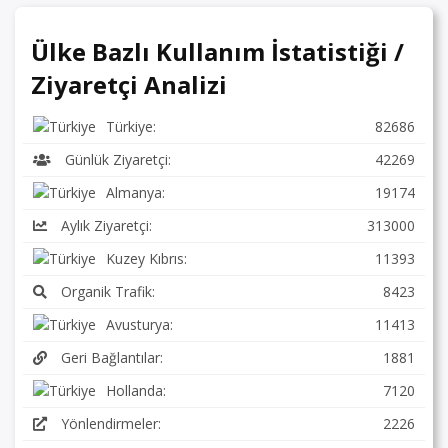
Ülke Bazlı Kullanım İstatistiği /
Ziyaretçi Analizi
Türkiye:
82686
Günlük Ziyaretçi:
42269
Almanya:
19174
Aylık Ziyaretçi:
313000
Kuzey Kıbrıs:
11393
Organik Trafik:
8423
Avusturya:
11413
Geri Bağlantılar:
1881
Hollanda:
7120
Yönlendirmeler:
2226