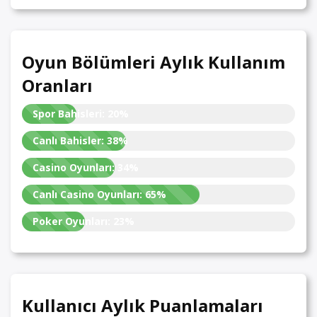
Oyun Bölümleri Aylık Kullanım
Oranları
Spor Bahisleri:
20%
Canlı Bahisler:
38%
Casino Oyunları:
34%
Canlı Casino Oyunları:
65%
Poker Oyunları:
23%
Kullanıcı Aylık Puanlamaları