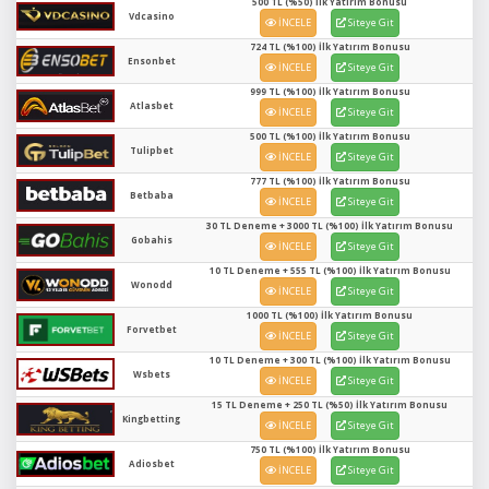
500 TL (%50) İlk Yatırım Bonusu
Vdcasino
İNCELE
Siteye Git
724 TL (%100) İlk Yatırım Bonusu
Ensonbet
İNCELE
Siteye Git
999 TL (%100) İlk Yatırım Bonusu
Atlasbet
İNCELE
Siteye Git
500 TL (%100) İlk Yatırım Bonusu
Tulipbet
İNCELE
Siteye Git
777 TL (%100) İlk Yatırım Bonusu
Betbaba
İNCELE
Siteye Git
30 TL Deneme + 3000 TL (%100) İlk Yatırım Bonusu
Gobahis
İNCELE
Siteye Git
10 TL Deneme + 555 TL (%100) İlk Yatırım Bonusu
Wonodd
İNCELE
Siteye Git
1000 TL (%100) İlk Yatırım Bonusu
Forvetbet
İNCELE
Siteye Git
10 TL Deneme + 300 TL (%100) İlk Yatırım Bonusu
Wsbets
İNCELE
Siteye Git
15 TL Deneme + 250 TL (%50) İlk Yatırım Bonusu
Kingbetting
İNCELE
Siteye Git
750 TL (%100) İlk Yatırım Bonusu
Adiosbet
İNCELE
Siteye Git