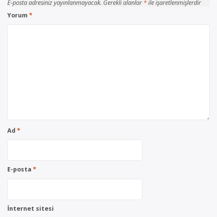
E-posta adresiniz yayınlanmayacak.
Gerekli alanlar
*
ile işaretlenmişlerdir
Yorum
*
Ad
*
E-posta
*
İnternet sitesi