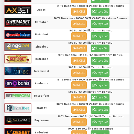
25 TL Deneme + 3000 TL (%300) İlk Yatırım Bonusu
Axbet
İNCELE
Siteye Git
20 TL Deneme + 1000+500 TL (%100) İlk Yatırım Bonusu
Romabet
İNCELE
Siteye Git
100 TL (%100) İlk Yatırım Bonusu
Mottobet
İNCELE
Siteye Git
500 TL (%100) İlk Yatırım Bonusu
Zingabet
İNCELE
Siteye Git
20 TL Deneme + 350 TL (%100) İlk Yatırım Bonusu
Retrobet
İNCELE
Siteye Git
500 TL (%100) İlk Yatırım Bonusu
Salamisbet
İNCELE
Siteye Git
15 TL Deneme + 1000 TL (%100) İlk Yatırım Bonusu
Enobahis
İNCELE
Siteye Git
500 TL (%100) İlk Yatırım Bonusu
Betperfom
İNCELE
Siteye Git
30 TL Deneme + 1000 TL (%100) İlk Yatırım Bonusu
Kralbet
İNCELE
Siteye Git
20 TL Deneme + 300 TL (%100) İlk Yatırım Bonusu
Baycasino
İNCELE
Siteye Git
1000 TL (%100) İlk Yatırım Bonusu
Ladesbet