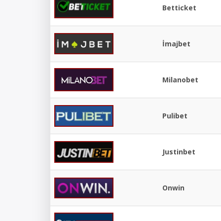
Betticket
İmajbet
Milanobet
Pulibet
Justinbet
Onwin