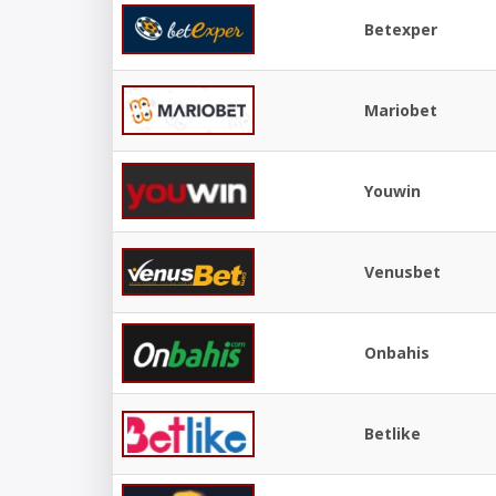
Betexper
Mariobet
Youwin
Venusbet
Onbahis
Betlike