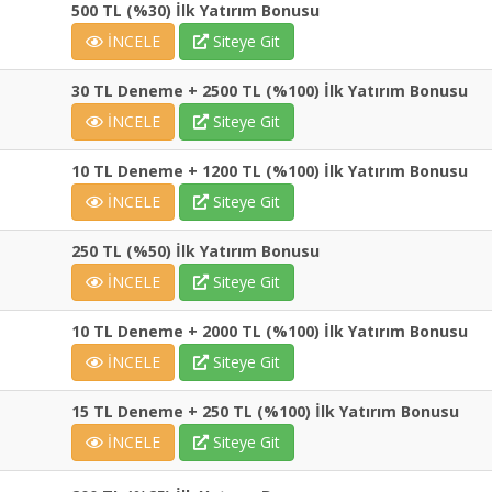
500 TL (%30) İlk Yatırım Bonusu
İNCELE
Siteye Git
30 TL Deneme + 2500 TL (%100) İlk Yatırım Bonusu
İNCELE
Siteye Git
10 TL Deneme + 1200 TL (%100) İlk Yatırım Bonusu
İNCELE
Siteye Git
250 TL (%50) İlk Yatırım Bonusu
İNCELE
Siteye Git
10 TL Deneme + 2000 TL (%100) İlk Yatırım Bonusu
İNCELE
Siteye Git
15 TL Deneme + 250 TL (%100) İlk Yatırım Bonusu
İNCELE
Siteye Git