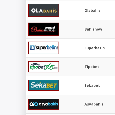
Olabahis
Bahisnow
Superbetin
Tipobet
Sekabet
Asyabahis