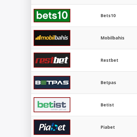
Bets10
Mobilbahis
Restbet
Betpas
Betist
Piabet