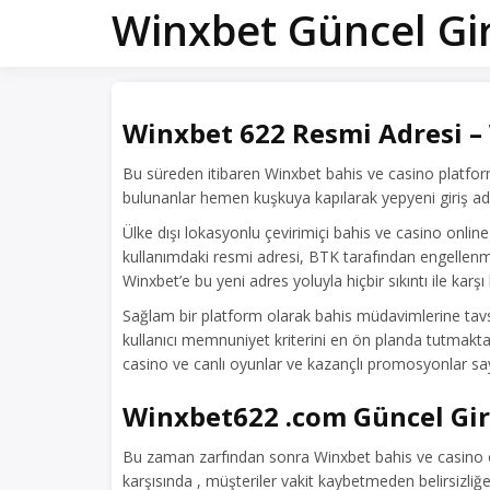
Skip
Winxbet Güncel Gir
to
content
Winxbet 622 Resmi Adresi –
Bu süreden itibaren Winxbet bahis ve casino platform
bulunanlar hemen kuşkuya kapılarak yepyeni giriş adr
Ülke dışı lokasyonlu çevirimiçi bahis ve casino onli
kullanımdaki resmi adresi, BTK tarafından engellen
Winxbet’e bu yeni adres yoluyla hiçbir sıkıntı ile kar
Sağlam bir platform olarak bahis müdavimlerine tav
kullanıcı memnuniyet kriterini en ön planda tutmakta
casino ve canlı oyunlar ve kazançlı promosyonlar sa
Winxbet622 .com Güncel Giri
Bu zaman zarfından sonra Winxbet bahis ve casino on
karşısında , müşteriler vakit kaybetmeden belirsizli