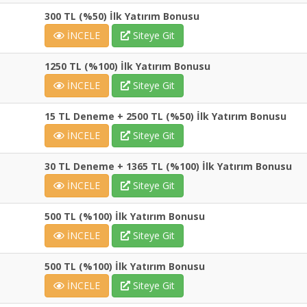
300 TL (%50) İlk Yatırım Bonusu
İNCELE
Siteye Git
1250 TL (%100) İlk Yatırım Bonusu
İNCELE
Siteye Git
15 TL Deneme + 2500 TL (%50) İlk Yatırım Bonusu
İNCELE
Siteye Git
30 TL Deneme + 1365 TL (%100) İlk Yatırım Bonusu
İNCELE
Siteye Git
500 TL (%100) İlk Yatırım Bonusu
İNCELE
Siteye Git
500 TL (%100) İlk Yatırım Bonusu
İNCELE
Siteye Git