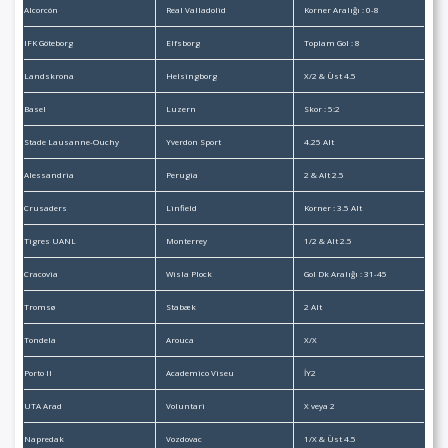
Alcorcón
Real Valladolid
Korner Aralığı : 0-8
IFK Göteborg
Elfsborg
Toplam Gol : 8
Landskrona
Helsingborg
X/2 & Üst 4.5
Basel
Luzern
Skor : 5:2
Stade Lausanne-Ouchy
Yverdon Sport
4.25 Alt
Alessandria
Perugia
2 & Alt 2.5
Crusaders
Linfield
Korner : 3.5 Alt
Tigres UANL
Monterrey
1/2 & Alt 2.5
Cracovia
Wisla Plock
Gol Dk Aralığı : 31-45
Tromsø
Stabæk
2 Alt
Tondela
Arouca
X/X
Porto II
Academico Viseu
İY2
UTA Arad
Voluntari
X veya 2
Napredak
Vozdovac
1/X & Üst 4.5