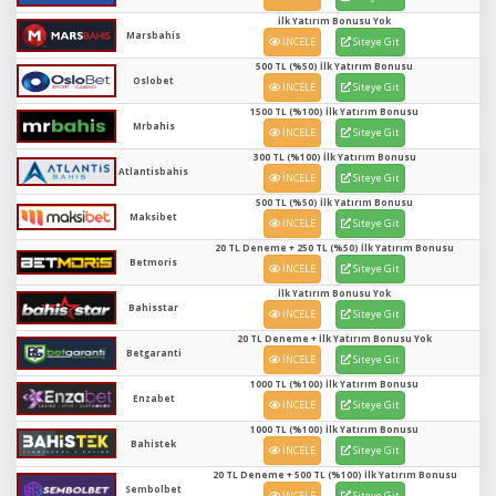
İlk Yatırım Bonusu Yok
Marsbahis
İNCELE
Siteye Git
500 TL (%50) İlk Yatırım Bonusu
Oslobet
İNCELE
Siteye Git
1500 TL (%100) İlk Yatırım Bonusu
Mrbahis
İNCELE
Siteye Git
300 TL (%100) İlk Yatırım Bonusu
Atlantisbahis
İNCELE
Siteye Git
500 TL (%50) İlk Yatırım Bonusu
Maksibet
İNCELE
Siteye Git
20 TL Deneme + 250 TL (%50) İlk Yatırım Bonusu
Betmoris
İNCELE
Siteye Git
İlk Yatırım Bonusu Yok
Bahisstar
İNCELE
Siteye Git
20 TL Deneme + İlk Yatırım Bonusu Yok
Betgaranti
İNCELE
Siteye Git
1000 TL (%100) İlk Yatırım Bonusu
Enzabet
İNCELE
Siteye Git
1000 TL (%100) İlk Yatırım Bonusu
Bahistek
İNCELE
Siteye Git
20 TL Deneme + 500 TL (%100) İlk Yatırım Bonusu
Sembolbet
İNCELE
Siteye Git