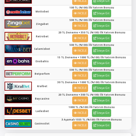
İNCELE
Siteye Git
100 TL (%100) İlk Yatırım Bonusu
Mottobet
İNCELE
Siteye Git
500 TL (%100) İlk Yatırım Bonusu
Zingabet
İNCELE
Siteye Git
20 TL Deneme + 350 TL (%100) İlk Yatırım Bonusu
Retrobet
İNCELE
Siteye Git
500 TL (%100) İlk Yatırım Bonusu
Salamisbet
İNCELE
Siteye Git
15 TL Deneme + 1000 TL (%100) İlk Yatırım Bonusu
Enobahis
İNCELE
Siteye Git
500 TL (%100) İlk Yatırım Bonusu
Betperfom
İNCELE
Siteye Git
30 TL Deneme + 1000 TL (%100) İlk Yatırım Bonusu
Kralbet
İNCELE
Siteye Git
20 TL Deneme + 300 TL (%100) İlk Yatırım Bonusu
Baycasino
İNCELE
Siteye Git
1000 TL (%100) İlk Yatırım Bonusu
Ladesbet
İNCELE
Siteye Git
3 Aşamalı 1555 TL (%100) İlk Yatırım Bonusu
Casinoslot
İNCELE
Siteye Git