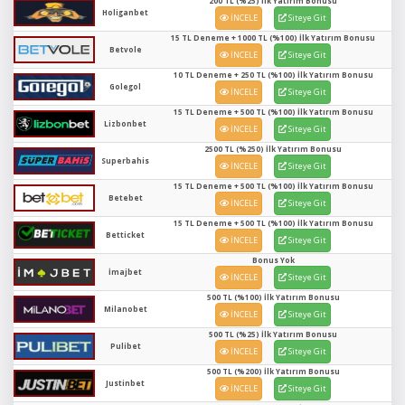
200 TL (%25) İlk Yatırım Bonusu
Holiganbet
İNCELE
Siteye Git
15 TL Deneme + 1000 TL (%100) İlk Yatırım Bonusu
Betvole
İNCELE
Siteye Git
10 TL Deneme + 250 TL (%100) İlk Yatırım Bonusu
Golegol
İNCELE
Siteye Git
15 TL Deneme + 500 TL (%100) İlk Yatırım Bonusu
Lizbonbet
İNCELE
Siteye Git
2500 TL (%250) İlk Yatırım Bonusu
Superbahis
İNCELE
Siteye Git
15 TL Deneme + 500 TL (%100) İlk Yatırım Bonusu
Betebet
İNCELE
Siteye Git
15 TL Deneme + 500 TL (%100) İlk Yatırım Bonusu
Betticket
İNCELE
Siteye Git
Bonus Yok
İmajbet
İNCELE
Siteye Git
500 TL (%100) İlk Yatırım Bonusu
Milanobet
İNCELE
Siteye Git
500 TL (%25) İlk Yatırım Bonusu
Pulibet
İNCELE
Siteye Git
500 TL (%200) İlk Yatırım Bonusu
Justinbet
İNCELE
Siteye Git