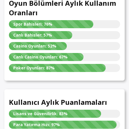
Oyun Bölümleri Aylık Kullanım
Oranları
Spor Bahisleri:
76%
Canlı Bahisler:
57%
Casino Oyunları:
52%
Canlı Casino Oyunları:
67%
Poker Oyunları:
87%
Kullanıcı Aylık Puanlamaları
Lisans ve Güvenilirlik:
83%
Para Yatırma Hızı:
97%