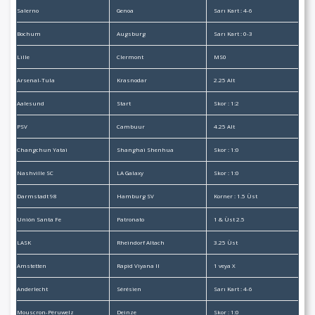
Salerno
Genoa
Sarı Kart : 4-6
Bochum
Augsburg
Sarı Kart : 0-3
Lille
Clermont
MS0
Arsenal-Tula
Krasnodar
2.25 Alt
Aalesund
Start
Skor : 1:2
PSV
Cambuur
4.25 Alt
Changchun Yatai
Shanghai Shenhua
Skor : 1:0
Nashville SC
LA Galaxy
Skor : 1:0
Darmstadt 98
Hamburg SV
Korner : 1.5 Üst
Unión Santa Fe
Patronato
1 & Üst 2.5
LASK
Rheindorf Altach
3.25 Üst
Amstetten
Rapid Viyana II
1 veya X
Anderlecht
Sérésien
Sarı Kart : 4-6
Mouscron-Péruwelz
Deinze
Skor : 1:0