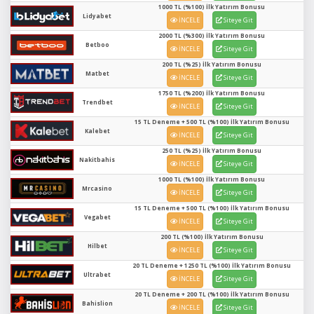
1000 TL (%100) İlk Yatırım Bonusu
Lidyabet
İNCELE
Siteye Git
2000 TL (%300) İlk Yatırım Bonusu
Betboo
İNCELE
Siteye Git
200 TL (%25) İlk Yatırım Bonusu
Matbet
İNCELE
Siteye Git
1750 TL (%200) İlk Yatırım Bonusu
Trendbet
İNCELE
Siteye Git
15 TL Deneme + 500 TL (%100) İlk Yatırım Bonusu
Kalebet
İNCELE
Siteye Git
250 TL (%25) İlk Yatırım Bonusu
Nakitbahis
İNCELE
Siteye Git
1000 TL (%100) İlk Yatırım Bonusu
Mrcasino
İNCELE
Siteye Git
15 TL Deneme + 500 TL (%100) İlk Yatırım Bonusu
Vegabet
İNCELE
Siteye Git
200 TL (%100) İlk Yatırım Bonusu
Hilbet
İNCELE
Siteye Git
20 TL Deneme + 1250 TL (%100) İlk Yatırım Bonusu
Ultrabet
İNCELE
Siteye Git
20 TL Deneme + 200 TL (%100) İlk Yatırım Bonusu
Bahislion
İNCELE
Siteye Git