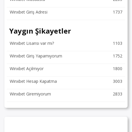
Winxbet Giriş Adresi
1737
Yaygın Şikayetler
Winxbet Lisansı var mı?
1103
Winxbet Giriş Yapamıyorum
1752
Winxbet Açılmıyor
1800
Winxbet Hesap Kapatma
3003
Winxbet Giremiyorum
2833