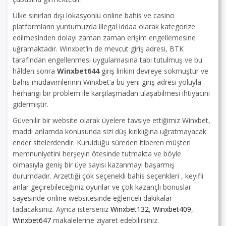
Ülke sınırları dışı lokasyonlu online bahis ve casino
platformların yurdumuzda illegal iddaa olarak kategorize
edilmesinden dolayı zaman zaman erişim engellemesine
uğramaktadır. Winxbet’in de mevcut giriş adresi, BTK
tarafından engellenmesi uygulamasına tabi tutulmuş ve bu
hâlden sonra
Winxbet644
giriş linkini devreye sokmuştur ve
bahis müdavimlerinin Winxbet’a bu yeni giriş adresi yoluyla
herhangi bir problem ile karşılaşmadan ulaşabilmesi ihtiyacını
gidermiştir.
Güvenilir bir website olarak üyelere tavsiye ettiğimiz Winxbet,
maddi anlamda konusunda sizi düş kırıklığına uğratmayacak
ender sitelerdendir. Kurulduğu süreden itiberen müşteri
memnuniyetini herşeyin ötesinde tutmakta ve böyle
olmasıyla geniş bir üye sayısı kazanmayı başarmış
durumdadır. Arzettiği çok seçenekli bahis seçenkleri , keyifli
anlar geçirebileceğiniz oyunlar ve çok kazançlı bonuslar
sayesinde online websitesinde eğlenceli dakikalar
tadacaksınız. Ayrıca isterseniz
Winxbet132
,
Winxbet409
,
Winxbet647
makalelerine ziyaret edebilirsiniz.