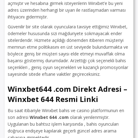
açmıştır ve hesabına girmek isteyenlerin Winxbet’e bu yeni
adres üzerinden herhangi bir uyarı ile rastlaşmadan varması
ihtiyacını gidermiştir.
Güvenilir bir site olarak oyunculara tavsiye ettiğimiz Winxbet,
ödemeler hususunda sizi mağduriyete sokmayacak ender
sitelerdendir. Hizmete açıldığı dönemden itiberen müşteriyi
memnun etme politikasını en üst seviyede bulundurmakta ve
böylece geniş bir müşteri sayısı elde etmeyi muvaffak olma
başarısı göstermiş durumdadır. Arzettiği çok seçenekli bahis
seçenkleri , geniş oyun seçenekleri ve kazançlı promosyonlar
sayesinde sitede efsane vakitler geçireceksiniz.
Winxbet644 .com Direkt Adresi –
Winxbet 644 Resmi Linki
Bu saat itibariyle Winxbet bahis ve casino platformunun en
son adresi
Winxbet 644 .com
olarak yenilenmiştir.
Uygulanan bu bahtsız işlem karşısında , bahis oyuncuları
doğruca endişeye kapılarak geçerli güncel adres arama
çabasına girmektedir.