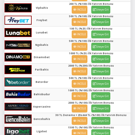
200 TL (%100) İlk Yatırım Bonusu
Vipbahis
İNCELE
Siteye Git
500 TL (%100) İlk Yatırım Bonusu
Freybet
İNCELE
Siteye Git
100 TL (%25) İlk Yatırım Bonusu
Lunabet
İNCELE
Siteye Git
500 TL (%100) İlk Yatırım Bonusu
Ngsbahis
İNCELE
Siteye Git
1000 TL (%25) İlk Yatırım Bonusu
Dinamobet
İNCELE
Siteye Git
2000 TL (%200) İlk Yatırım Bonusu
Paribahis
İNCELE
Siteye Git
500 TL (%100) İlk Yatırım Bonusu
Betorder
İNCELE
Siteye Git
1000 TL (%100) İlk Yatırım Bonusu
Bahisbudur
İNCELE
Siteye Git
2000 TL (%100) İlk Yatırım Bonusu
Aspercasino
İNCELE
Siteye Git
30 TL Deneme + 23x444 TL (%100) İlk Yatırım Bonusu
Gencobahis
İNCELE
Siteye Git
1500 TL (%100) İlk Yatırım Bonusu
Ligobet
İNCELE
Siteye Git