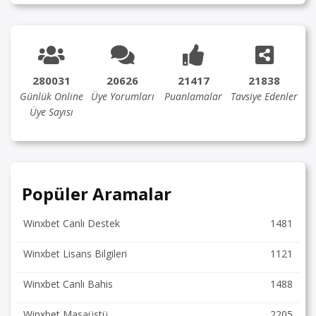
280031
20626
21417
21838
Günlük Online
Üye Yorumları
Puanlamalar
Tavsiye Edenler
Üye Sayısı
Popüler Aramalar
Winxbet Canlı Destek
1481
Winxbet Lisans Bilgileri
1121
Winxbet Canlı Bahis
1488
Winxbet Masaüstü
2205