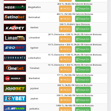
250 TL (%25) İlk Yatırım Bonusu
Megabahis
İNCELE
Siteye Git
650 TL (%100) İlk Yatırım Bonusu
Betinabet
İNCELE
Siteye Git
500 TL Risksiz Spor Bonusu
Kavbet
İNCELE
Siteye Git
20 TL Deneme + 500 TL (%25) İlk Yatırım Bonusu
Limanbet
İNCELE
Siteye Git
10 TL Deneme + 250 TL (%25) İlk Yatırım Bonusu
Egobet
İNCELE
Siteye Git
15 TL Deneme + 500 TL (%25) İlk Yatırım Bonusu
Liderbahis
İNCELE
Siteye Git
15 TL Deneme + 250 TL (%50) İlk Yatırım Bonusu
Timebet
İNCELE
Siteye Git
777 TL (%100) İlk Yatırım Bonusu
Markabet
İNCELE
Siteye Git
200 TL (%25) İlk Yatırım Bonusu
Jojobet
İNCELE
Siteye Git
500 TL (%100) İlk Yatırım Bonusu
Joybet
İNCELE
Siteye Git
1000 TL (%100) İlk Yatırım Bonusu
Jetbahis
İNCELE
Siteye Git