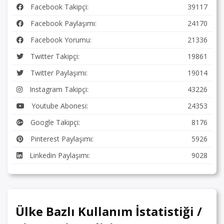
Facebook Takipçi:
39117
Facebook Paylaşımı:
24170
Facebook Yorumu:
21336
Twitter Takipçi:
19861
Twitter Paylaşımı:
19014
Instagram Takipçi:
43226
Youtube Abonesi:
24353
Google Takipçi:
8176
Pinterest Paylaşımı:
5926
Linkedin Paylaşımı:
9028
Ülke Bazlı Kullanım İstatistiği /