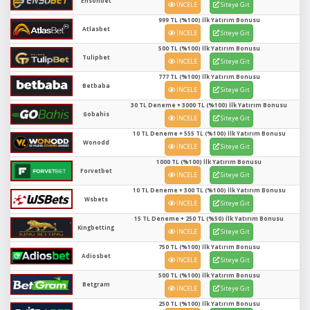
Ensonbet
İNCELE
Siteye Git
999 TL (%100) İlk Yatırım Bonusu
Atlasbet
İNCELE
Siteye Git
500 TL (%100) İlk Yatırım Bonusu
Tulipbet
İNCELE
Siteye Git
777 TL (%100) İlk Yatırım Bonusu
Betbaba
İNCELE
Siteye Git
30 TL Deneme + 3000 TL (%100) İlk Yatırım Bonusu
Gobahis
İNCELE
Siteye Git
10 TL Deneme + 555 TL (%100) İlk Yatırım Bonusu
Wonodd
İNCELE
Siteye Git
1000 TL (%100) İlk Yatırım Bonusu
Forvetbet
İNCELE
Siteye Git
10 TL Deneme + 300 TL (%100) İlk Yatırım Bonusu
Wsbets
İNCELE
Siteye Git
15 TL Deneme + 250 TL (%50) İlk Yatırım Bonusu
Kingbetting
İNCELE
Siteye Git
750 TL (%100) İlk Yatırım Bonusu
Adiosbet
İNCELE
Siteye Git
500 TL (%100) İlk Yatırım Bonusu
Betgram
İNCELE
Siteye Git
250 TL (%100) İlk Yatırım Bonusu