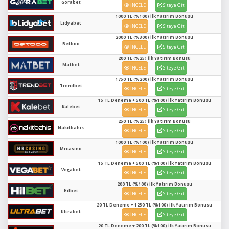
Gorabet
İNCELE
Siteye Git
1000 TL (%100) İlk Yatırım Bonusu
Lidyabet
İNCELE
Siteye Git
2000 TL (%300) İlk Yatırım Bonusu
Betboo
İNCELE
Siteye Git
200 TL (%25) İlk Yatırım Bonusu
Matbet
İNCELE
Siteye Git
1750 TL (%200) İlk Yatırım Bonusu
Trendbet
İNCELE
Siteye Git
15 TL Deneme + 500 TL (%100) İlk Yatırım Bonusu
Kalebet
İNCELE
Siteye Git
250 TL (%25) İlk Yatırım Bonusu
Nakitbahis
İNCELE
Siteye Git
1000 TL (%100) İlk Yatırım Bonusu
Mrcasino
İNCELE
Siteye Git
15 TL Deneme + 500 TL (%100) İlk Yatırım Bonusu
Vegabet
İNCELE
Siteye Git
200 TL (%100) İlk Yatırım Bonusu
Hilbet
İNCELE
Siteye Git
20 TL Deneme + 1250 TL (%100) İlk Yatırım Bonusu
Ultrabet
İNCELE
Siteye Git
20 TL Deneme + 200 TL (%100) İlk Yatırım Bonusu