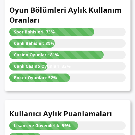
Oyun Bölümleri Aylık Kullanım
Oranları
Spor Bahisleri:
73%
Canlı Bahisler:
39%
Casino Oyunları:
81%
Canlı Casino Oyunları:
33%
Poker Oyunları:
52%
Kullanıcı Aylık Puanlamaları
Lisans ve Güvenilirlik:
59%