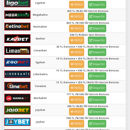
Ligobet
İNCELE
Siteye Git
250 TL (%25) İlk Yatırım Bonusu
Megabahis
İNCELE
Siteye Git
650 TL (%100) İlk Yatırım Bonusu
Betinabet
İNCELE
Siteye Git
500 TL Risksiz Spor Bonusu
Kavbet
İNCELE
Siteye Git
20 TL Deneme + 500 TL (%25) İlk Yatırım Bonusu
Limanbet
İNCELE
Siteye Git
10 TL Deneme + 250 TL (%25) İlk Yatırım Bonusu
Egobet
İNCELE
Siteye Git
15 TL Deneme + 500 TL (%25) İlk Yatırım Bonusu
Liderbahis
İNCELE
Siteye Git
15 TL Deneme + 250 TL (%50) İlk Yatırım Bonusu
Timebet
İNCELE
Siteye Git
777 TL (%100) İlk Yatırım Bonusu
Markabet
İNCELE
Siteye Git
200 TL (%25) İlk Yatırım Bonusu
Jojobet
İNCELE
Siteye Git
500 TL (%100) İlk Yatırım Bonusu
Joybet
İNCELE
Siteye Git
1000 TL (%100) İlk Yatırım Bonusu