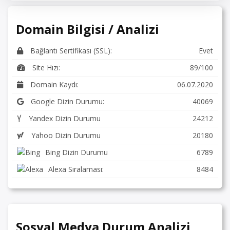
Domain Bilgisi / Analizi
Bağlantı Sertifikası (SSL):
Evet
Site Hızı:
89/100
Domain Kaydı:
06.07.2020
Google Dizin Durumu:
40069
Yandex Dizin Durumu
24212
Yahoo Dizin Durumu
20180
Bing Dizin Durumu
6789
Alexa Sıralaması:
8484
Sosyal Medya Durum Analizi