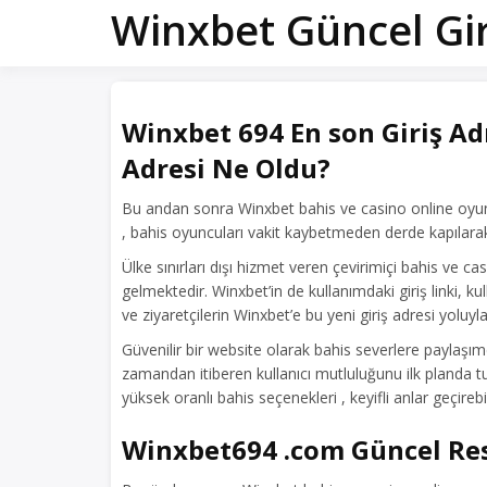
Skip
Winxbet Güncel Gir
to
content
Winxbet 694 En son Giriş Ad
Adresi Ne Oldu?
Bu andan sonra Winxbet bahis ve casino online oyu
, bahis oyuncuları vakit kaybetmeden derde kapılarak
Ülke sınırları dışı hizmet veren çevirimiçi bahis ve 
gelmektedir. Winxbet’in de kullanımdaki giriş linki, 
ve ziyaretçilerin Winxbet’e bu yeni giriş adresi yoluy
Güvenilir bir website olarak bahis severlere paylaş
zamandan itiberen kullanıcı mutluluğunu ilk planda
yüksek oranlı bahis seçenekleri , keyifli anlar geçir
Winxbet694 .com Güncel Res