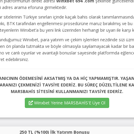
n platformunun direkt adresi
Winxbet 694 .com
şeklinde güncellendi
mi adres arama eforuna girmektedir.
 sitelerinin Türkiye sınırları içinde kaçak bahis olarak tanımlanmasınd
 linki, BTK tarafından engellenmesi prosedürüne maruz bırakılmış ve
steyenlerin Winxbet’a bu yeni link üzerinden herhangi bir uyarı ile kar
lunduğumuz Winxbet, para yatırım ve çekim işlemleri nezdinde sizi üzme
n ön planda tutmakta ve böyle olmasıyla sayılamayacak kadar bir ba
o ve canlı oyunlar ve avantajlı bonuslar sayesinde platformda eğlencel
et edebilirsiniz.
ANICININ ÖDEMESİNİ AKSATMIŞ YA DA HİÇ YAPMAMIŞTIR. YAŞ
ARANIZI ÇEKMENİZİ TAVSİYE EDERİZ. BU SÜREÇ DÜZELTİLENE 
MARSBAHİS SİTESİNİ KULLANMANIZI TAVSİYE EDERİZ.
Winxbet Yerine MARSBAHİS'E Üye Ol
250 TL (%100) İlk Yatırım Bonusu