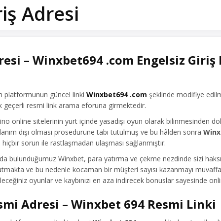
iş Adresi
resi – Winxbet694 .com Engelsiz Giriş 
n platformunun güncel linki
Winxbet694 .com
şeklinde modifiye edil
 geçerli resmi link arama eforuna girmektedir.
casino online sitelerinin yurt içinde yasadışı oyun olarak bilinmesinden
kullanım dışı olması prosedürüne tabi tutulmuş ve bu hâlden sonra
Winx
la hiçbir sorun ile rastlaşmadan ulaşması sağlanmıştır.
ımda bulunduğumuz Winxbet, para yatırma ve çekme nezdinde sizi haksı
 tutmakta ve bu nedenle kocaman bir müşteri sayısı kazanmayı muvaffa
ebileceğiniz oyunlar ve kaybınızı en aza indirecek bonuslar sayesinde on
mi Adresi – Winxbet 694 Resmi Linki