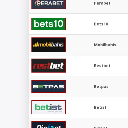
Perabet
Bets10
Mobilbahis
Restbet
Betpas
Betist