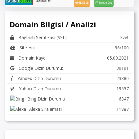
Casinoslot
İNCELE
Siteye Git
Domain Bilgisi / Analizi
Bağlantı Sertifikası (SSL):
Evet
Site Hızı:
96/100
Domain Kaydı:
05.09.2021
Google Dizin Durumu:
39191
Yandex Dizin Durumu
23880
Yahoo Dizin Durumu
19557
Bing Dizin Durumu
6347
Alexa Sıralaması:
11887