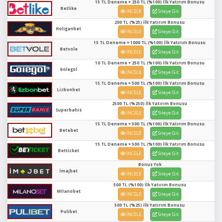
15 TL Deneme + 250 TL (%100) İlk Yatırım Bonusu
Betlike
İNCELE
Siteye Git
200 TL (%25) İlk Yatırım Bonusu
Holiganbet
İNCELE
Siteye Git
15 TL Deneme + 1000 TL (%100) İlk Yatırım Bonusu
Betvole
İNCELE
Siteye Git
10 TL Deneme + 250 TL (%100) İlk Yatırım Bonusu
Golegol
İNCELE
Siteye Git
15 TL Deneme + 500 TL (%100) İlk Yatırım Bonusu
Lizbonbet
İNCELE
Siteye Git
2500 TL (%250) İlk Yatırım Bonusu
Superbahis
İNCELE
Siteye Git
15 TL Deneme + 500 TL (%100) İlk Yatırım Bonusu
Betebet
İNCELE
Siteye Git
15 TL Deneme + 500 TL (%100) İlk Yatırım Bonusu
Betticket
İNCELE
Siteye Git
Bonus Yok
İmajbet
İNCELE
Siteye Git
500 TL (%100) İlk Yatırım Bonusu
Milanobet
İNCELE
Siteye Git
500 TL (%25) İlk Yatırım Bonusu
Pulibet
İNCELE
Siteye Git