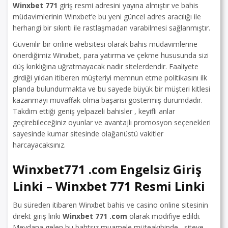
Winxbet 771
giriş resmi adresini yayına almıştır ve bahis
müdavimlerinin Winxbet’e bu yeni güncel adres aracılığı ile
herhangi bir sıkıntı ile rastlaşmadan varabilmesi sağlanmıştır.
Güvenilir bir online websitesi olarak bahis müdavimlerine
önerdiğimiz Winxbet, para yatırma ve çekme hususunda sizi
düş kırıklığına uğratmayacak nadir sitelerdendir. Faaliyete
girdiği yıldan itiberen müşteriyi memnun etme politikasını ilk
planda bulundurmakta ve bu sayede büyük bir müşteri kitlesi
kazanmayı muvaffak olma başarısı göstermiş durumdadır.
Takdim ettiği geniş yelpazeli bahisler , keyifli anlar
geçirebileceğiniz oyunlar ve avantajlı promosyon seçenekleri
sayesinde kumar sitesinde olağanüstü vakitler
harcayacaksınız.
Winxbet771 .com Engelsiz Giriş
Linki – Winxbet 771 Resmi Linki
Bu süreden itibaren Winxbet bahis ve casino online sitesinin
direkt giriş linki
Winxbet 771 .com
olarak modifiye edildi.
Meydana gelen bu bahtsız muamele müteakıbinde , siteye