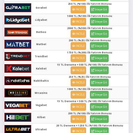
250 TL (%100) İlk Yatırım Bonusu
Gorabet
İNCELE
Siteye Git
1000 TL (%100) İlk Yatırım Bonusu
Lidyabet
İNCELE
Siteye Git
2000 TL (%300) İlk Yatırım Bonusu
Betboo
İNCELE
Siteye Git
200 TL (%25) İlk Yatırım Bonusu
Matbet
İNCELE
Siteye Git
1750 TL (%200) İlk Yatırım Bonusu
Trendbet
İNCELE
Siteye Git
15 TL Deneme + 500 TL (%100) İlk Yatırım Bonusu
Kalebet
İNCELE
Siteye Git
250 TL (%25) İlk Yatırım Bonusu
Nakitbahis
İNCELE
Siteye Git
1000 TL (%100) İlk Yatırım Bonusu
Mrcasino
İNCELE
Siteye Git
15 TL Deneme + 500 TL (%100) İlk Yatırım Bonusu
Vegabet
İNCELE
Siteye Git
200 TL (%100) İlk Yatırım Bonusu
Hilbet
İNCELE
Siteye Git
20 TL Deneme + 1250 TL (%100) İlk Yatırım Bonusu
Ultrabet
İNCELE
Siteye Git