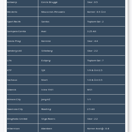
Antwerp
Cercle Brugge
Skor : 0:5
Westerlo
Mouscron-Péruwelz
Korner : 0.5 Üst
Sport Recife
Santos
Toplam Gol : 2
Sampaio Corrêa
Avaí
3.25 Alt
Slavia Prag
Karviná
Skor : 4:4
SønderjyskE
Silkeborg
Skor : 2:2
LFA
Esbjerg
Toplam Gol : 7
KTP
SJK
1/X & Üst 2.5
Sochaux
Niort
1/2 & Üst 3.5
Sibenik
Istra 1961
MS1
Almere City
Jong AZ
1/1
Swansea City
Reading
2.5 Alt
Drogheda United
Sligo Rovers
Skor : 2:2
Hibernian
Aberdeen
Korner Aralığı : 0-8