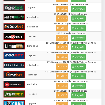
1500 TL (%100) İlk Yatırım Bonusu
Ligobet
İNCELE
Siteye Git
250 TL (%25) İlk Yatırım Bonusu
Megabahis
İNCELE
Siteye Git
650 TL (%100) İlk Yatırım Bonusu
Betinabet
İNCELE
Siteye Git
500 TL Risksiz Spor Bonusu
Kavbet
İNCELE
Siteye Git
20 TL Deneme + 500 TL (%25) İlk Yatırım Bonusu
Limanbet
İNCELE
Siteye Git
10 TL Deneme + 250 TL (%25) İlk Yatırım Bonusu
Egobet
İNCELE
Siteye Git
15 TL Deneme + 500 TL (%25) İlk Yatırım Bonusu
Liderbahis
İNCELE
Siteye Git
15 TL Deneme + 250 TL (%50) İlk Yatırım Bonusu
Timebet
İNCELE
Siteye Git
777 TL (%100) İlk Yatırım Bonusu
Markabet
İNCELE
Siteye Git
200 TL (%25) İlk Yatırım Bonusu
Jojobet
İNCELE
Siteye Git
500 TL (%100) İlk Yatırım Bonusu
Joybet
İNCELE
Siteye Git