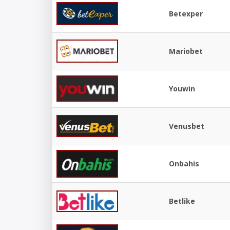
Betexper
Mariobet
Youwin
Venusbet
Onbahis
Betlike