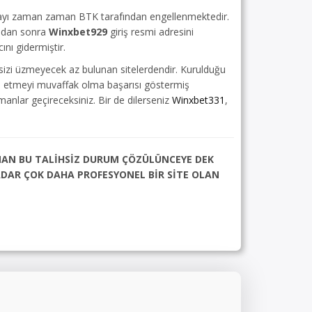
olayı zaman zaman BTK tarafından engellenmektedir.
umdan sonra
Winxbet929
giriş resmi adresini
ını gidermiştir.
sizi üzmeyecek az bulunan sitelerdendir. Kurulduğu
e etmeyi muvaffak olma başarısı göstermiş
anlar geçireceksiniz. Bir de dilerseniz
Winxbet331
,
ANAN BU TALİHSİZ DURUM ÇÖZÜLÜNCEYE DEK
KADAR ÇOK DAHA PROFESYONEL BİR SİTE OLAN