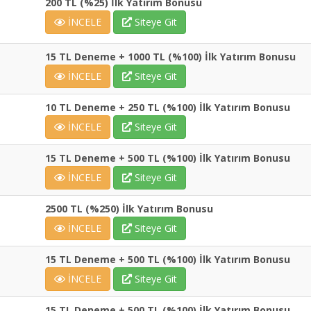
200 TL (%25) İlk Yatırım Bonusu
İNCELE
Siteye Git
15 TL Deneme + 1000 TL (%100) İlk Yatırım Bonusu
İNCELE
Siteye Git
10 TL Deneme + 250 TL (%100) İlk Yatırım Bonusu
İNCELE
Siteye Git
15 TL Deneme + 500 TL (%100) İlk Yatırım Bonusu
İNCELE
Siteye Git
2500 TL (%250) İlk Yatırım Bonusu
İNCELE
Siteye Git
15 TL Deneme + 500 TL (%100) İlk Yatırım Bonusu
İNCELE
Siteye Git
15 TL Deneme + 500 TL (%100) İlk Yatırım Bonusu