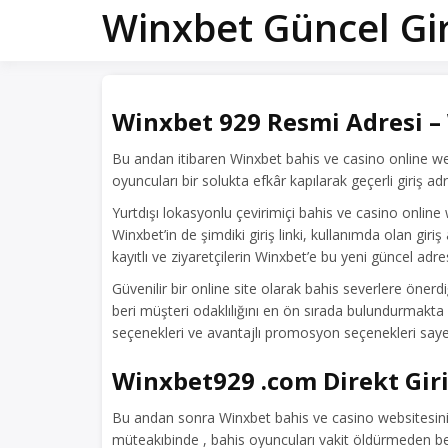
Skip
Winxbet Güncel Gir
to
content
Winxbet 929 Resmi Adresi –
Bu andan itibaren Winxbet bahis ve casino online we
oyuncuları bir solukta efkâr kapılarak geçerli giriş a
Yurtdışı lokasyonlu çevirimiçi bahis ve casino onlin
Winxbet’in de şimdiki giriş linki, kullanımda olan 
kayıtlı ve ziyaretçilerin Winxbet’e bu yeni güncel adres
Güvenilir bir online site olarak bahis severlere öne
beri müşteri odaklılığını en ön sırada bulundurmakta
seçenekleri ve avantajlı promosyon seçenekleri saye
Winxbet929 .com Direkt Giriş
Bu andan sonra Winxbet bahis ve casino websitesin
müteakıbinde , bahis oyuncuları vakit öldürmeden bel