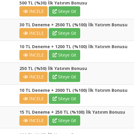
500 TL (%30) İlk Yatırım Bonusu
İNCELE
Siteye Git
30 TL Deneme + 2500 TL (%100) İlk Yatırım Bonusu
İNCELE
Siteye Git
10 TL Deneme + 1200 TL (%100) İlk Yatırım Bonusu
İNCELE
Siteye Git
250 TL (%50) İlk Yatırım Bonusu
İNCELE
Siteye Git
10 TL Deneme + 2000 TL (%100) İlk Yatırım Bonusu
İNCELE
Siteye Git
15 TL Deneme + 250 TL (%100) İlk Yatırım Bonusu
İNCELE
Siteye Git