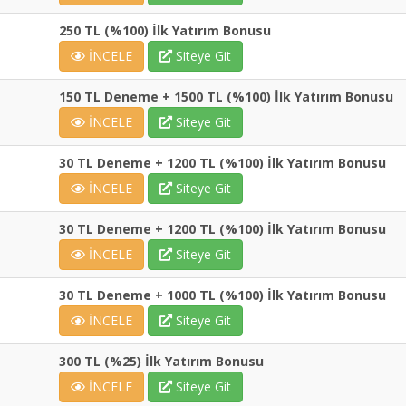
250 TL (%100) İlk Yatırım Bonusu
İNCELE
Siteye Git
150 TL Deneme + 1500 TL (%100) İlk Yatırım Bonusu
İNCELE
Siteye Git
30 TL Deneme + 1200 TL (%100) İlk Yatırım Bonusu
İNCELE
Siteye Git
30 TL Deneme + 1200 TL (%100) İlk Yatırım Bonusu
İNCELE
Siteye Git
30 TL Deneme + 1000 TL (%100) İlk Yatırım Bonusu
İNCELE
Siteye Git
300 TL (%25) İlk Yatırım Bonusu
İNCELE
Siteye Git