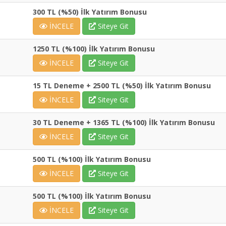
300 TL (%50) İlk Yatırım Bonusu
İNCELE
Siteye Git
1250 TL (%100) İlk Yatırım Bonusu
İNCELE
Siteye Git
15 TL Deneme + 2500 TL (%50) İlk Yatırım Bonusu
İNCELE
Siteye Git
30 TL Deneme + 1365 TL (%100) İlk Yatırım Bonusu
İNCELE
Siteye Git
500 TL (%100) İlk Yatırım Bonusu
İNCELE
Siteye Git
500 TL (%100) İlk Yatırım Bonusu
İNCELE
Siteye Git