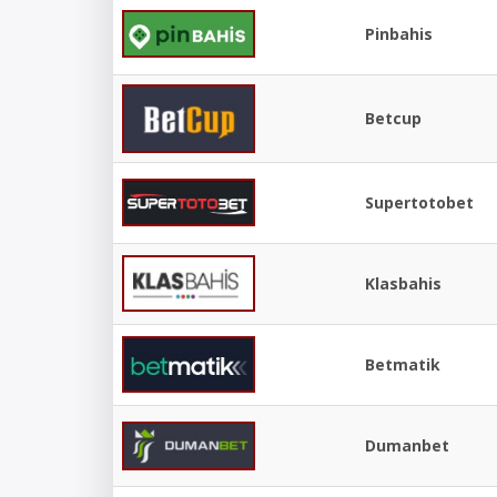
Pinbahis
Betcup
Supertotobet
Klasbahis
Betmatik
Dumanbet