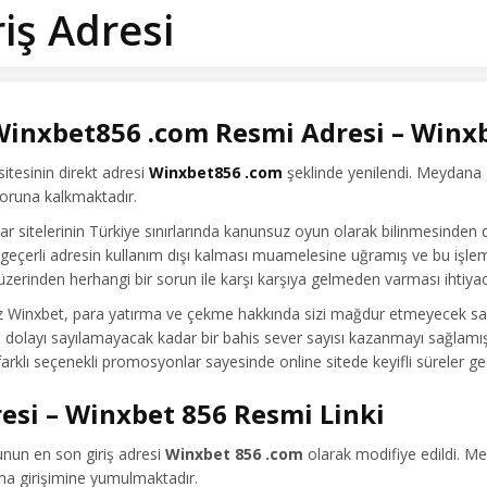
iş Adresi
Winxbet856 .com Resmi Adresi – Winxb
itesinin direkt adresi
Winxbet856 .com
şeklinde yenilendi. Meydana 
oruna kalkmaktadır.
r sitelerinin Türkiye sınırlarında kanunsuz oyun olarak bilinmesinden d
, geçerli adresin kullanım dışı kalması muamelesine uğramış ve bu iş
üzerinden herhangi bir sorun ile karşı karşıya gelmeden varması ihtiyacı
z Winxbet, para yatırma ve çekme hakkında sizi mağdur etmeyecek sayılı
 dolayı sayılamayacak kadar bir bahis sever sayısı kazanmayı sağlam
 farklı seçenekli promosyonlar sayesinde online sitede keyifli süreler ge
esi – Winxbet 856 Resmi Linki
nun en son giriş adresi
Winxbet 856 .com
olarak modifiye edildi. Me
ama girişimine yumulmaktadır.