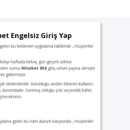
et Engelsiz Giriş Yap
gelen bu beklenen uygulama takibinde , müşteriler
olayı haftada birkaç gün geçerli adresi
lemden sonra
Winxbet 856
giriş urlsini yayına almıştır
nı gidermiştir.
 sitelerdendir. Kurulduğu andan itiberen kullanıcı
ış durumdadır. Sunmuş olduğu çok seçenekli bahis
çireceksiniz.
ydana gelen bu rutin durum karşısında , müşteriler