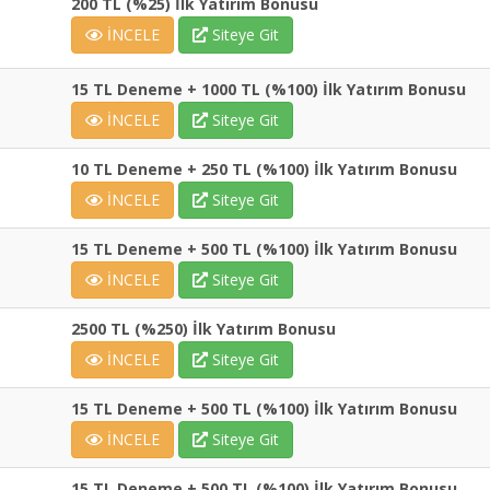
200 TL (%25) İlk Yatırım Bonusu
İNCELE
Siteye Git
15 TL Deneme + 1000 TL (%100) İlk Yatırım Bonusu
İNCELE
Siteye Git
10 TL Deneme + 250 TL (%100) İlk Yatırım Bonusu
İNCELE
Siteye Git
15 TL Deneme + 500 TL (%100) İlk Yatırım Bonusu
İNCELE
Siteye Git
2500 TL (%250) İlk Yatırım Bonusu
İNCELE
Siteye Git
15 TL Deneme + 500 TL (%100) İlk Yatırım Bonusu
İNCELE
Siteye Git
15 TL Deneme + 500 TL (%100) İlk Yatırım Bonusu