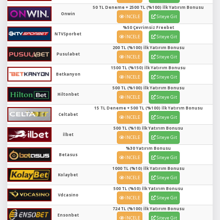
50 TL Deneme + 2500 TL (%100) İlk Yatırım Bonusu
Onwin
İNCELE
Siteye Git
%50 Çevrimsiz Freebet
NTVSporbet
İNCELE
Siteye Git
200 TL (%100) İlk Yatırım Bonusu
Pusulabet
İNCELE
Siteye Git
1500 TL (%150) İlk Yatırım Bonusu
Betkanyon
İNCELE
Siteye Git
500 TL (%100) İlk Yatırım Bonusu
Hiltonbet
İNCELE
Siteye Git
15 TL Deneme + 500 TL (%100) İlk Yatırım Bonusu
Celtabet
İNCELE
Siteye Git
500 TL (%10) İlk Yatırım Bonusu
İlbet
İNCELE
Siteye Git
%30 Yatırım Bonusu
Betasus
İNCELE
Siteye Git
1000 TL (%10) İlk Yatırım Bonusu
Kolaybet
İNCELE
Siteye Git
500 TL (%50) İlk Yatırım Bonusu
Vdcasino
İNCELE
Siteye Git
724 TL (%100) İlk Yatırım Bonusu
Ensonbet
İNCELE
Siteye Git