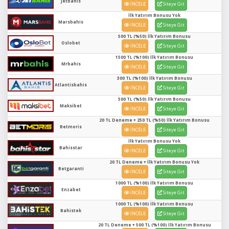
Jetbahis
İNCELE
Siteye Git
İlk Yatırım Bonusu Yok
Marsbahis
İNCELE
Siteye Git
500 TL (%50) İlk Yatırım Bonusu
Oslobet
İNCELE
Siteye Git
1500 TL (%100) İlk Yatırım Bonusu
Mrbahis
İNCELE
Siteye Git
300 TL (%100) İlk Yatırım Bonusu
Atlantisbahis
İNCELE
Siteye Git
500 TL (%50) İlk Yatırım Bonusu
Maksibet
İNCELE
Siteye Git
20 TL Deneme + 250 TL (%50) İlk Yatırım Bonusu
Betmoris
İNCELE
Siteye Git
İlk Yatırım Bonusu Yok
Bahisstar
İNCELE
Siteye Git
20 TL Deneme + İlk Yatırım Bonusu Yok
Betgaranti
İNCELE
Siteye Git
1000 TL (%100) İlk Yatırım Bonusu
Enzabet
İNCELE
Siteye Git
1000 TL (%100) İlk Yatırım Bonusu
Bahistek
İNCELE
Siteye Git
20 TL Deneme + 500 TL (%100) İlk Yatırım Bonusu