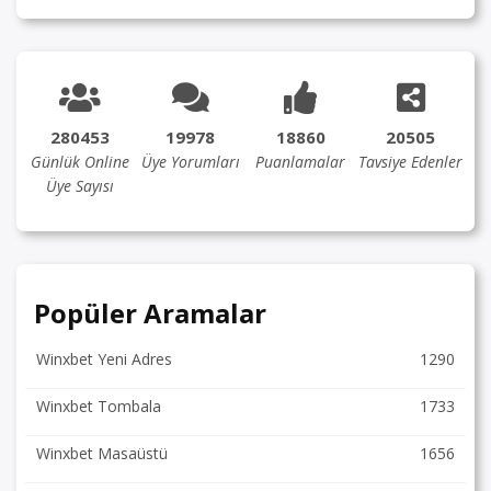
280453
19978
18860
20505
Günlük Online
Üye Yorumları
Puanlamalar
Tavsiye Edenler
Üye Sayısı
Popüler Aramalar
Winxbet Yeni Adres
1290
Winxbet Tombala
1733
Winxbet Masaüstü
1656