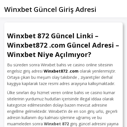
Skip
Winxbet Güncel Giriş Adresi
to
content
Winxbet 872 Güncel Linki –
Winxbet872 .com Güncel Adresi –
Winxbet Niye Açılmıyor?
Bu süreden sonra Winxbet bahis ve casino online sitesinin
engelsiz giriş adresi
Winxbet872 .com
olarak yenilenmiştir.
Ortaya çıkan bu meşum olay takibinde , ziyaretçiler derhal
kaygıya kapılarak taze resmi adres arayışına kalkışmaktadır.
Ülke sınırları dışı hizmet veren online bahis ve casino kumar
sitelerinin yurdumuz hudutları içerisinde illegal iddaa olarak
kategorize edilmesinden dolayı bazen mevcut adresine
engellme gelmektedir. Winxbet’in de en son giriş urlsi, geçerli
adresin kullanım dışı kalması işlemine uğramış ve bu
muameleden sonra
Winxbet 872
giriş güncel adresini yayına