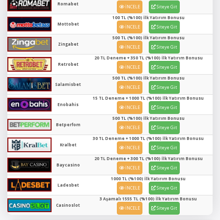
Romabet
İNCELE
Siteye Git
100 TL (%100) İlk Yatırım Bonusu
Mottobet
İNCELE
Siteye Git
500 TL (%100) İlk Yatırım Bonusu
Zingabet
İNCELE
Siteye Git
20 TL Deneme + 350 TL (%100) İlk Yatırım Bonusu
Retrobet
İNCELE
Siteye Git
500 TL (%100) İlk Yatırım Bonusu
Salamisbet
İNCELE
Siteye Git
15 TL Deneme + 1000 TL (%100) İlk Yatırım Bonusu
Enobahis
İNCELE
Siteye Git
500 TL (%100) İlk Yatırım Bonusu
Betperfom
İNCELE
Siteye Git
30 TL Deneme + 1000 TL (%100) İlk Yatırım Bonusu
Kralbet
İNCELE
Siteye Git
20 TL Deneme + 300 TL (%100) İlk Yatırım Bonusu
Baycasino
İNCELE
Siteye Git
1000 TL (%100) İlk Yatırım Bonusu
Ladesbet
İNCELE
Siteye Git
3 Aşamalı 1555 TL (%100) İlk Yatırım Bonusu
Casinoslot
İNCELE
Siteye Git