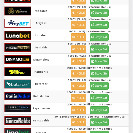
İNCELE
Siteye Git
200 TL (%100) İlk Yatırım Bonusu
Vipbahis
İNCELE
Siteye Git
500 TL (%100) İlk Yatırım Bonusu
Freybet
İNCELE
Siteye Git
100 TL (%25) İlk Yatırım Bonusu
Lunabet
İNCELE
Siteye Git
500 TL (%100) İlk Yatırım Bonusu
Ngsbahis
İNCELE
Siteye Git
1000 TL (%25) İlk Yatırım Bonusu
Dinamobet
İNCELE
Siteye Git
2000 TL (%200) İlk Yatırım Bonusu
Paribahis
İNCELE
Siteye Git
500 TL (%100) İlk Yatırım Bonusu
Betorder
İNCELE
Siteye Git
1000 TL (%100) İlk Yatırım Bonusu
Bahisbudur
İNCELE
Siteye Git
2000 TL (%100) İlk Yatırım Bonusu
Aspercasino
İNCELE
Siteye Git
30 TL Deneme + 23x444 TL (%100) İlk Yatırım Bonusu
Gencobahis
İNCELE
Siteye Git
1500 TL (%100) İlk Yatırım Bonusu
Ligobet