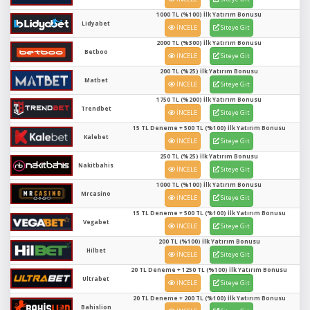
1000 TL (%100) İlk Yatırım Bonusu
Lidyabet
İNCELE
Siteye Git
2000 TL (%300) İlk Yatırım Bonusu
Betboo
İNCELE
Siteye Git
200 TL (%25) İlk Yatırım Bonusu
Matbet
İNCELE
Siteye Git
1750 TL (%200) İlk Yatırım Bonusu
Trendbet
İNCELE
Siteye Git
15 TL Deneme + 500 TL (%100) İlk Yatırım Bonusu
Kalebet
İNCELE
Siteye Git
250 TL (%25) İlk Yatırım Bonusu
Nakitbahis
İNCELE
Siteye Git
1000 TL (%100) İlk Yatırım Bonusu
Mrcasino
İNCELE
Siteye Git
15 TL Deneme + 500 TL (%100) İlk Yatırım Bonusu
Vegabet
İNCELE
Siteye Git
200 TL (%100) İlk Yatırım Bonusu
Hilbet
İNCELE
Siteye Git
20 TL Deneme + 1250 TL (%100) İlk Yatırım Bonusu
Ultrabet
İNCELE
Siteye Git
20 TL Deneme + 200 TL (%100) İlk Yatırım Bonusu
Bahislion