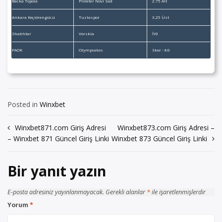
Backa Topola
Proleter Novi Sad
2.75 Alt
Ankara Keçiörengücü
Tuzlaspor
3.25 Üst
Shakhtar
Vorskla
İY0
PAOK
Olympiakos
Skor : 4:0
Posted in
Winxbet
Yazı
Winxbet871.com Giriş Adresi
Winxbet873.com Giriş Adresi –
– Winxbet 871 Güncel Giriş Linki
Winxbet 873 Güncel Giriş Linki
gezinmesi
Bir yanıt yazın
E-posta adresiniz yayınlanmayacak.
Gerekli alanlar
*
ile işaretlenmişlerdir
Yorum
*