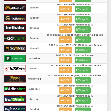
999 TL (%100) İlk Yatırım Bonusu
Atlasbet
İNCELE
Siteye Git
500 TL (%100) İlk Yatırım Bonusu
Tulipbet
İNCELE
Siteye Git
777 TL (%100) İlk Yatırım Bonusu
Betbaba
İNCELE
Siteye Git
30 TL Deneme + 3000 TL (%100) İlk Yatırım Bonusu
Gobahis
İNCELE
Siteye Git
10 TL Deneme + 555 TL (%100) İlk Yatırım Bonusu
Wonodd
İNCELE
Siteye Git
1000 TL (%100) İlk Yatırım Bonusu
Forvetbet
İNCELE
Siteye Git
10 TL Deneme + 300 TL (%100) İlk Yatırım Bonusu
Wsbets
İNCELE
Siteye Git
15 TL Deneme + 250 TL (%50) İlk Yatırım Bonusu
Kingbetting
İNCELE
Siteye Git
750 TL (%100) İlk Yatırım Bonusu
Adiosbet
İNCELE
Siteye Git
500 TL (%100) İlk Yatırım Bonusu
Betgram
İNCELE
Siteye Git
250 TL (%100) İlk Yatırım Bonusu
Gorabet
İNCELE
Siteye Git