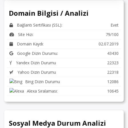
Domain Bilgisi / Analizi
Bağlantı Sertifikası (SSL):
Evet
Site Hızı:
79/100
Domain Kaydı:
02.07.2019
Google Dizin Durumu:
43430
Yandex Dizin Durumu
22323
Yahoo Dizin Durumu
22318
Bing Dizin Durumu
12086
Alexa Sıralaması:
10645
Sosyal Medya Durum Analizi