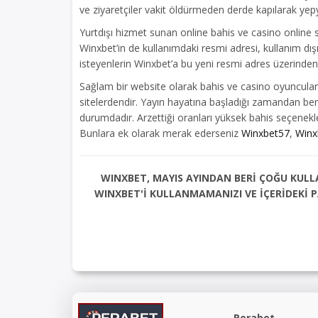
ve ziyaretçiler vakit öldürmeden derde kapılarak yepye
Yurtdışı hizmet sunan online bahis ve casino online 
Winxbet’in de kullanımdaki resmi adresi, kullanım 
isteyenlerin Winxbet’a bu yeni resmi adres üzerinden 
Sağlam bir website olarak bahis ve casino oyuncula
sitelerdendir. Yayın hayatına başladığı zamandan beri
durumdadır. Arzettiği oranları yüksek bahis seçenekl
Bunlara ek olarak merak ederseniz
Winxbet57
,
Winx
WINXBET, MAYIS AYINDAN BERİ ÇOĞU KULL
WINXBET'İ KULLANMAMANIZI VE İÇERİDEKİ P
Perabet