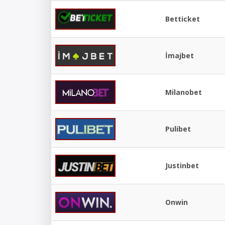
Betticket
İmajbet
Milanobet
Pulibet
Justinbet
Onwin