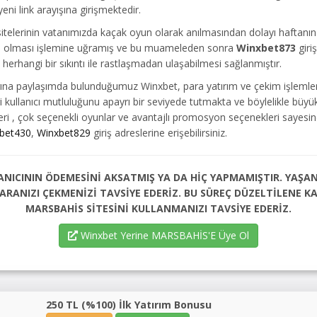
ni link arayışına girişmektedir.
sitelerinin vatanımızda kaçak oyun olarak anılmasından dolayı haftanın
dışı olması işlemine uğramış ve bu muameleden sonra
Winxbet873
giri
herhangi bir sıkıntı ile rastlaşmadan ulaşabilmesi sağlanmıştır.
rına paylaşımda bulunduğumuz Winxbet, para yatırım ve çekim işlemler
 kullanıcı mutluluğunu apayrı bir seviyede tutmakta ve böylelikle büyü
eri , çok seçenekli oyunlar ve avantajlı promosyon seçenekleri sayesin
bet430
,
Winxbet829
giriş adreslerine erişebilirsiniz.
ANICININ ÖDEMESİNİ AKSATMIŞ YA DA HİÇ YAPMAMIŞTIR. YAŞ
ARANIZI ÇEKMENİZİ TAVSİYE EDERİZ. BU SÜREÇ DÜZELTİLENE 
MARSBAHİS SİTESİNİ KULLANMANIZI TAVSİYE EDERİZ.
Winxbet Yerine MARSBAHİS'E Üye Ol
250 TL (%100) İlk Yatırım Bonusu