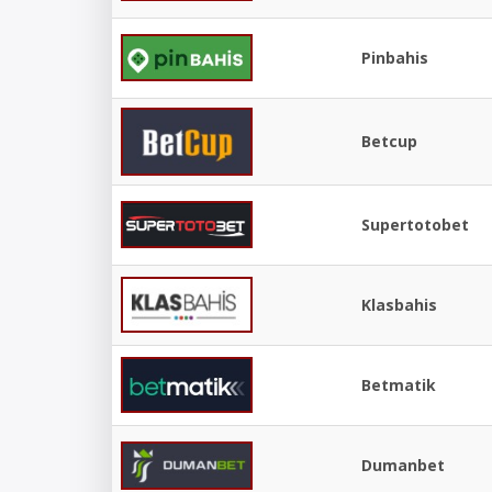
Pinbahis
Betcup
Supertotobet
Klasbahis
Betmatik
Dumanbet