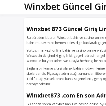
Skip
Winxbet Güncel Gir
to
content
Winxbet 873 Güncel Giriş Lin
Bu süreden itibaren Winxbet bahis ve casino online 
bahis müdavimleri hemen belirsizliğe kapılarak geçer
Yurtdışı merkezli online bahis ve casino online webs
Winxbet’in de şimdiki giriş linki, geçerli adresin en
Winxbet’e bu yeni adres vasıtasıyla herhangi bir hat
Sağlam bir kumar sitesi olarak bahis müdavimlerine t
sitelerdendir. Piyasaya adım attığı zamandan itiber
Teklif ettiği yüksek oranlı bahis seçenekleri , geni
harcayacaksınız.
Winxbet873 .com En son Adre
Bu andan sonra Winxbet bahis ve casino online oyun