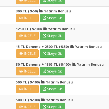
İNCELE
Siteye Git
300 TL (%50) İlk Yatırım Bonusu
İNCELE
Siteye Git
1250 TL (%100) İlk Yatırım Bonusu
İNCELE
Siteye Git
15 TL Deneme + 2500 TL (%50) İlk Yatırım Bonusu
İNCELE
Siteye Git
30 TL Deneme + 1365 TL (%100) İlk Yatırım Bonusu
İNCELE
Siteye Git
500 TL (%100) İlk Yatırım Bonusu
İNCELE
Siteye Git
500 TL (%100) İlk Yatırım Bonusu
İNCELE
Siteye Git