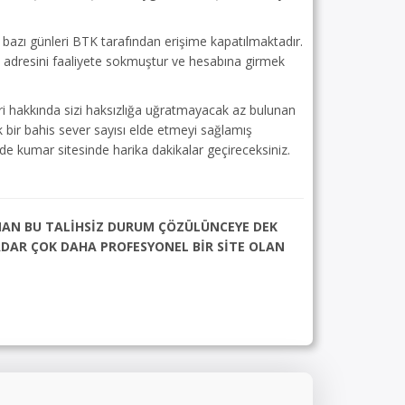
 bazı günleri BTK tarafından erişime kapatılmaktadır.
ş adresini faaliyete sokmuştur ve hesabına girmek
i hakkında sizi haksızlığa uğratmayacak az bulunan
k bir bahis sever sayısı elde etmeyi sağlamış
de kumar sitesinde harika dakikalar geçireceksiniz.
ANAN BU TALİHSİZ DURUM ÇÖZÜLÜNCEYE DEK
KADAR ÇOK DAHA PROFESYONEL BİR SİTE OLAN