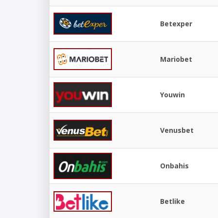
Betexper
Mariobet
Youwin
Venusbet
Onbahis
Betlike