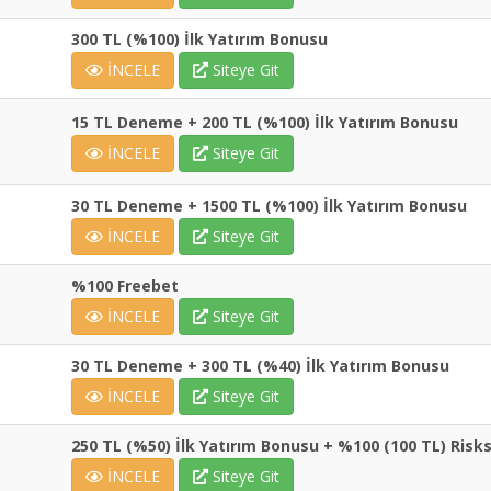
300 TL (%100) İlk Yatırım Bonusu
İNCELE
Siteye Git
15 TL Deneme + 200 TL (%100) İlk Yatırım Bonusu
İNCELE
Siteye Git
30 TL Deneme + 1500 TL (%100) İlk Yatırım Bonusu
İNCELE
Siteye Git
%100 Freebet
İNCELE
Siteye Git
30 TL Deneme + 300 TL (%40) İlk Yatırım Bonusu
İNCELE
Siteye Git
250 TL (%50) İlk Yatırım Bonusu + %100 (100 TL) Risks
İNCELE
Siteye Git