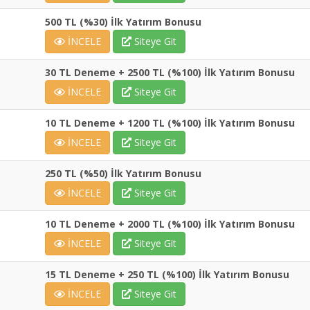
500 TL (%30) İlk Yatırım Bonusu
İNCELE
Siteye Git
30 TL Deneme + 2500 TL (%100) İlk Yatırım Bonusu
İNCELE
Siteye Git
10 TL Deneme + 1200 TL (%100) İlk Yatırım Bonusu
İNCELE
Siteye Git
250 TL (%50) İlk Yatırım Bonusu
İNCELE
Siteye Git
10 TL Deneme + 2000 TL (%100) İlk Yatırım Bonusu
İNCELE
Siteye Git
15 TL Deneme + 250 TL (%100) İlk Yatırım Bonusu
İNCELE
Siteye Git