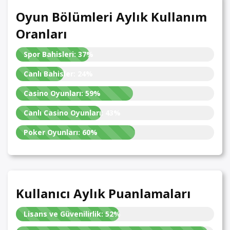
Oyun Bölümleri Aylık Kullanım
Oranları
Spor Bahisleri:
37%
Canlı Bahisler:
24%
Casino Oyunları:
59%
Canlı Casino Oyunları:
43%
Poker Oyunları:
60%
Kullanıcı Aylık Puanlamaları
Lisans ve Güvenilirlik:
52%