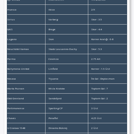
Huesca
Ibiza
2/X
Sirius
Varberg
Skor : 3:5
GAIS
Brage
Skor : 4:4
Lugano
Sion
Korner Aralığı : 0-8
Neuchâtel Xamax
Stade Lausanne-Ouchy
Skor : 5:3
Parma
Cosenza
2.75 Alt
Ballymena United
Linfield
Korner : 1.5 Üst
Necaxa
Tijuana
İlk Gol : Deplasman
Warta Poznan
Wisla Kraków
Toplam Gol : 7
Odd Grenland
Sandefjord
Toplam Gol : 2
Portimonense
Sporting CP
3 Üst
Chaves
Penafiel
4.25 Üst
U Craiova 1948
Dinamo Bükreş
2 Üst