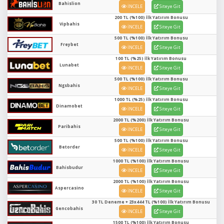
Bahislion
İNCELE
Siteye Git
200 TL (%100) İlk Yatırım Bonusu
Vipbahis
İNCELE
Siteye Git
500 TL (%100) İlk Yatırım Bonusu
Freybet
İNCELE
Siteye Git
100 TL (%25) İlk Yatırım Bonusu
Lunabet
İNCELE
Siteye Git
500 TL (%100) İlk Yatırım Bonusu
Ngsbahis
İNCELE
Siteye Git
1000 TL (%25) İlk Yatırım Bonusu
Dinamobet
İNCELE
Siteye Git
2000 TL (%200) İlk Yatırım Bonusu
Paribahis
İNCELE
Siteye Git
500 TL (%100) İlk Yatırım Bonusu
Betorder
İNCELE
Siteye Git
1000 TL (%100) İlk Yatırım Bonusu
Bahisbudur
İNCELE
Siteye Git
2000 TL (%100) İlk Yatırım Bonusu
Aspercasino
İNCELE
Siteye Git
30 TL Deneme + 23x444 TL (%100) İlk Yatırım Bonusu
Gencobahis
İNCELE
Siteye Git
1500 TL (%100) İlk Yatırım Bonusu