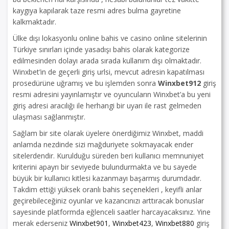
kaygıya kapılarak taze resmi adres bulma gayretine
kalkmaktadır.
Ülke dışı lokasyonlu online bahis ve casino online sitelerinin
Türkiye sınırları içinde yasadışı bahis olarak kategorize
edilmesinden dolayı arada sırada kullanım dışı olmaktadır.
Winxbet’in de geçerli giriş urlsi, mevcut adresin kapatılması
prosedürüne uğramış ve bu işlemden sonra
Winxbet912
giriş
resmi adresini yayınlamıştır ve oyuncuların Winxbet’a bu yeni
giriş adresi aracılığı ile herhangi bir uyarı ile rast gelmeden
ulaşması sağlanmıştır.
Sağlam bir site olarak üyelere önerdiğimiz Winxbet, maddi
anlamda nezdinde sizi mağduriyete sokmayacak ender
sitelerdendir. Kurulduğu süreden beri kullanıcı memnuniyet
kriterini apayrı bir seviyede bulundurmakta ve bu sayede
büyük bir kullanıcı kitlesi kazanmayı başarmış durumdadır.
Takdim ettiği yüksek oranlı bahis seçenekleri , keyifli anlar
geçirebileceğiniz oyunlar ve kazancınızı arttıracak bonuslar
sayesinde platformda eğlenceli saatler harcayacaksınız. Yine
merak ederseniz
Winxbet901
,
Winxbet423
,
Winxbet880
giriş