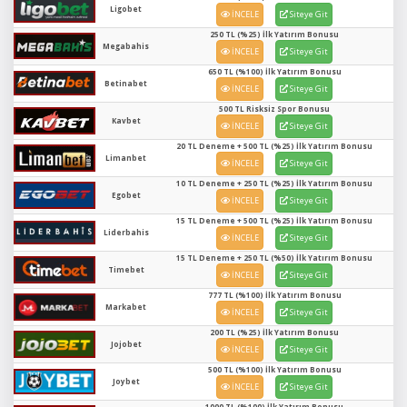
Ligobet
İNCELE
Siteye Git
250 TL (%25) İlk Yatırım Bonusu
Megabahis
İNCELE
Siteye Git
650 TL (%100) İlk Yatırım Bonusu
Betinabet
İNCELE
Siteye Git
500 TL Risksiz Spor Bonusu
Kavbet
İNCELE
Siteye Git
20 TL Deneme + 500 TL (%25) İlk Yatırım Bonusu
Limanbet
İNCELE
Siteye Git
10 TL Deneme + 250 TL (%25) İlk Yatırım Bonusu
Egobet
İNCELE
Siteye Git
15 TL Deneme + 500 TL (%25) İlk Yatırım Bonusu
Liderbahis
İNCELE
Siteye Git
15 TL Deneme + 250 TL (%50) İlk Yatırım Bonusu
Timebet
İNCELE
Siteye Git
777 TL (%100) İlk Yatırım Bonusu
Markabet
İNCELE
Siteye Git
200 TL (%25) İlk Yatırım Bonusu
Jojobet
İNCELE
Siteye Git
500 TL (%100) İlk Yatırım Bonusu
Joybet
İNCELE
Siteye Git
1000 TL (%100) İlk Yatırım Bonusu