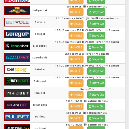
İNCELE
Siteye Git
200 TL (%25) İlk Yatırım Bonusu
Holiganbet
İNCELE
Siteye Git
15 TL Deneme + 1000 TL (%100) İlk Yatırım Bonusu
Betvole
İNCELE
Siteye Git
10 TL Deneme + 250 TL (%100) İlk Yatırım Bonusu
Golegol
İNCELE
Siteye Git
15 TL Deneme + 500 TL (%100) İlk Yatırım Bonusu
Lizbonbet
İNCELE
Siteye Git
2500 TL (%250) İlk Yatırım Bonusu
Superbahis
İNCELE
Siteye Git
15 TL Deneme + 500 TL (%100) İlk Yatırım Bonusu
Betebet
İNCELE
Siteye Git
15 TL Deneme + 500 TL (%100) İlk Yatırım Bonusu
Betticket
İNCELE
Siteye Git
Bonus Yok
İmajbet
İNCELE
Siteye Git
500 TL (%100) İlk Yatırım Bonusu
Milanobet
İNCELE
Siteye Git
500 TL (%25) İlk Yatırım Bonusu
Pulibet
İNCELE
Siteye Git
500 TL (%200) İlk Yatırım Bonusu
Justinbet