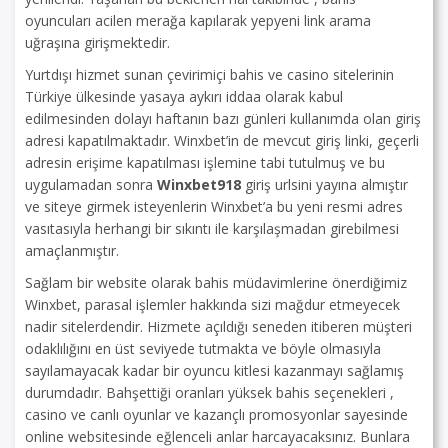
oyuncuları acilen merağa kapılarak yepyeni link arama
uğraşına girişmektedir.
Yurtdışı hizmet sunan çevirimiçi bahis ve casino sitelerinin
Türkiye ülkesinde yasaya aykırı iddaa olarak kabul
edilmesinden dolayı haftanın bazı günleri kullanımda olan giriş
adresi kapatılmaktadır. Winxbet’in de mevcut giriş linki, geçerli
adresin erişime kapatılması işlemine tabi tutulmuş ve bu
uygulamadan sonra
Winxbet918
giriş urlsini yayına almıştır
ve siteye girmek isteyenlerin Winxbet’a bu yeni resmi adres
vasıtasıyla herhangi bir sıkıntı ile karşılaşmadan girebilmesi
amaçlanmıştır.
Sağlam bir website olarak bahis müdavimlerine önerdiğimiz
Winxbet, parasal işlemler hakkında sizi mağdur etmeyecek
nadir sitelerdendir. Hizmete açıldığı seneden itiberen müşteri
odaklılığını en üst seviyede tutmakta ve böyle olmasıyla
sayılamayacak kadar bir oyuncu kitlesi kazanmayı sağlamış
durumdadır. Bahşettiği oranları yüksek bahis seçenekleri ,
casino ve canlı oyunlar ve kazançlı promosyonlar sayesinde
online websitesinde eğlenceli anlar harcayacaksınız. Bunlara