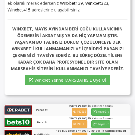
ek olarak merak ederseniz
Winxbet139
,
Winxbet323
,
Winxbet415
adreslerine ulaşabilirsiniz.
WINXBET, MAYIS AYINDAN BERİ ÇOĞU KULLANICININ
ÖDEMESİNİ AKSATMIŞ YA DA HİÇ YAPMAMIŞTIR.
YAŞANAN BU TALİHSİZ DURUM ÇÖZÜLÜNCEYE DEK
WINXBET'İ KULLANMAMANIZI VE İÇERİDEKİ PARANIZI
ÇEKMENİZİ TAVSİYE EDERİZ. BU SÜREÇ DÜZELTİLENE
KADAR ÇOK DAHA PROFESYONEL BİR SİTE OLAN
MARSBAHİS SİTESİNİ KULLANMANIZI TAVSİYE EDERİZ.
Winxbet Yerine MARSBAHİS'E Üye Ol
250 TL (%100) İlk Yatırım Bonusu
Perabet
İNCELE
Siteye Git
250 TL (%100) İlk Yatırım Bonusu
Bets10
İNCELE
Siteye Git
150 TL Deneme + 1500 TL (%100) İlk Yatırım Bonusu
Mobilbahis