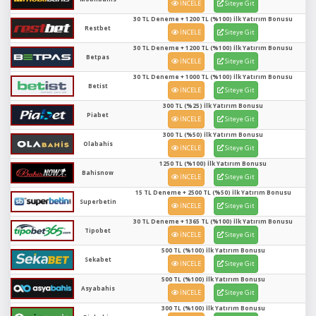
İNCELE
Siteye Git
30 TL Deneme + 1200 TL (%100) İlk Yatırım Bonusu
Restbet
İNCELE
Siteye Git
30 TL Deneme + 1200 TL (%100) İlk Yatırım Bonusu
Betpas
İNCELE
Siteye Git
30 TL Deneme + 1000 TL (%100) İlk Yatırım Bonusu
Betist
İNCELE
Siteye Git
300 TL (%25) İlk Yatırım Bonusu
Piabet
İNCELE
Siteye Git
300 TL (%50) İlk Yatırım Bonusu
Olabahis
İNCELE
Siteye Git
1250 TL (%100) İlk Yatırım Bonusu
Bahisnow
İNCELE
Siteye Git
15 TL Deneme + 2500 TL (%50) İlk Yatırım Bonusu
Superbetin
İNCELE
Siteye Git
30 TL Deneme + 1365 TL (%100) İlk Yatırım Bonusu
Tipobet
İNCELE
Siteye Git
500 TL (%100) İlk Yatırım Bonusu
Sekabet
İNCELE
Siteye Git
500 TL (%100) İlk Yatırım Bonusu
Asyabahis
İNCELE
Siteye Git
300 TL (%100) İlk Yatırım Bonusu