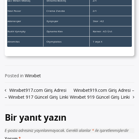
Gaz Metan Mediaş
Dinamo Bükreş
2/1
Novi Pazar
Crvena Zvezda
2/1
Adanaspor
Eyüpspor
Skor : 4:2
Rukh Vynnyky
Dynamo Kiev
Korner : 4.5 Üst
Atromitos
Olympiakos
1 veya X
Posted in
Winxbet
Yazı
Winxbet917.com Giriş Adresi
Winxbet919.com Giriş Adresi –
– Winxbet 917 Güncel Giriş Linki
Winxbet 919 Güncel Giriş Linki
gezinmesi
Bir yanıt yazın
E-posta adresiniz yayınlanmayacak.
Gerekli alanlar
*
ile işaretlenmişlerdir
Yorum
*