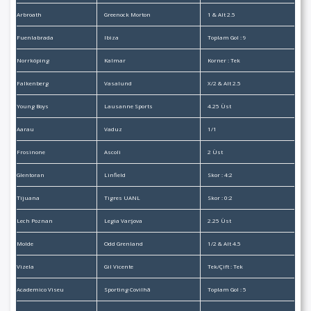
Arbroath
Greenock Morton
1 & Alt 2.5
Fuenlabrada
Ibiza
Toplam Gol : 9
Norrköping
Kalmar
Korner : Tek
Falkenberg
Vasalund
X/2 & Alt 2.5
Young Boys
Lausanne Sports
4.25 Üst
Aarau
Vaduz
1/1
Frosinone
Ascoli
2 Üst
Glentoran
Linfield
Skor : 4:2
Tijuana
Tigres UANL
Skor : 0:2
Lech Poznan
Legia Varşova
2.25 Üst
Molde
Odd Grenland
1/2 & Alt 4.5
Vizela
Gil Vicente
Tek/Çift : Tek
Academico Viseu
Sporting Covilhã
Toplam Gol : 5