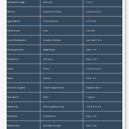
Standard Liège
Kortrijk
3 Üst
Deinze
Excelsior Virton
X/2 & Üst 2.5
Sport Recife
Fluminense
3.75 Üst
Ponte Preta
CSA
3.25 Alt
Ceské Budejovice
Hradec Králové
Sarı Kart : 0-3
Nordsjælland
Kopenhag
Skor : 2:4
Fredericia
Horsens
Skor : 2:4
Haka
Oulu
1/2 & Üst 2.5
Rodez
Nancy
Skor : 2:1
Dinamo Zagreb
Slaven Koprivnica
Toplam Gol : 1
Den Bosch
MVV
1 veya X
Stoke City
Birmingham City
1/2 & Üst 4.5
Dundalk
St Patrick’s
Skor : 2:3
Motherwell
Dundee United
Skor : 4:4