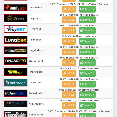
20 TL Deneme + 200 TL (%100) İlk Yatırım Bonusu
Bahislion
İNCELE
Siteye Git
200 TL (%100) İlk Yatırım Bonusu
Vipbahis
İNCELE
Siteye Git
500 TL (%100) İlk Yatırım Bonusu
Freybet
İNCELE
Siteye Git
100 TL (%25) İlk Yatırım Bonusu
Lunabet
İNCELE
Siteye Git
500 TL (%100) İlk Yatırım Bonusu
Ngsbahis
İNCELE
Siteye Git
1000 TL (%25) İlk Yatırım Bonusu
Dinamobet
İNCELE
Siteye Git
2000 TL (%200) İlk Yatırım Bonusu
Paribahis
İNCELE
Siteye Git
500 TL (%100) İlk Yatırım Bonusu
Betorder
İNCELE
Siteye Git
1000 TL (%100) İlk Yatırım Bonusu
Bahisbudur
İNCELE
Siteye Git
2000 TL (%100) İlk Yatırım Bonusu
Aspercasino
İNCELE
Siteye Git
30 TL Deneme + 23x444 TL (%100) İlk Yatırım Bonusu
Gencobahis
İNCELE
Siteye Git