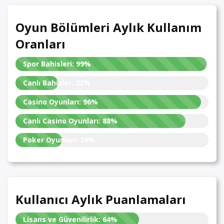
Oyun Bölümleri Aylık Kullanım
Oranları
Spor Bahisleri:
99%
Canlı Bahisler:
22%
Casino Oyunları:
96%
Canlı Casino Oyunları:
88%
Poker Oyunları:
24%
Kullanıcı Aylık Puanlamaları
Lisans ve Güvenilirlik:
64%