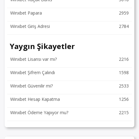
Winxbet Papara
2959
Winxbet Giriş Adresi
2784
Yaygın Şikayetler
Winxbet Lisansı var mı?
2216
Winxbet Şifrem Çalındı
1598
Winxbet Güvenilir mi?
2533
Winxbet Hesap Kapatma
1256
Winxbet Ödeme Yapıyor mu?
2215