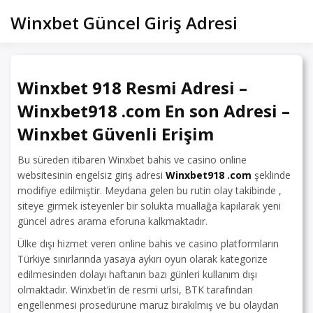
Skip
Winxbet Güncel Giriş Adresi
to
content
Winxbet 918 Resmi Adresi –
Winxbet918 .com En son Adresi –
Winxbet Güvenli Erişim
Bu süreden itibaren Winxbet bahis ve casino online
websitesinin engelsiz giriş adresi
Winxbet918 .com
şeklinde
modifiye edilmiştir. Meydana gelen bu rutin olay takibinde ,
siteye girmek isteyenler bir solukta muallağa kapılarak yeni
güncel adres arama eforuna kalkmaktadır.
Ülke dışı hizmet veren online bahis ve casino platformların
Türkiye sınırlarında yasaya aykırı oyun olarak kategorize
edilmesinden dolayı haftanın bazı günleri kullanım dışı
olmaktadır. Winxbet’in de resmi urlsi, BTK tarafından
engellenmesi prosedürüne maruz bırakılmış ve bu olaydan