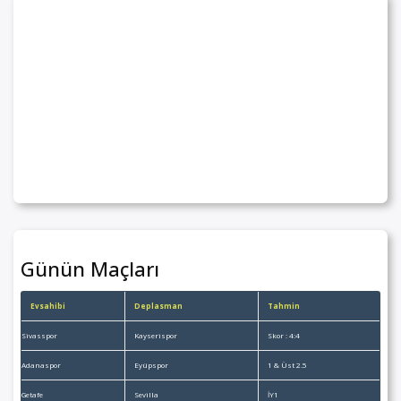
Günün Maçları
Evsahibi
Deplasman
Tahmin
Sivasspor
Kayserispor
Skor : 4:4
Adanaspor
Eyüpspor
1 & Üst 2.5
Getafe
Sevilla
İY1