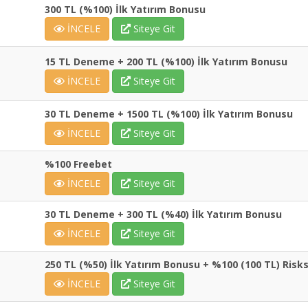
300 TL (%100) İlk Yatırım Bonusu
İNCELE
Siteye Git
15 TL Deneme + 200 TL (%100) İlk Yatırım Bonusu
İNCELE
Siteye Git
30 TL Deneme + 1500 TL (%100) İlk Yatırım Bonusu
İNCELE
Siteye Git
%100 Freebet
İNCELE
Siteye Git
30 TL Deneme + 300 TL (%40) İlk Yatırım Bonusu
İNCELE
Siteye Git
250 TL (%50) İlk Yatırım Bonusu + %100 (100 TL) Risks
İNCELE
Siteye Git