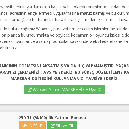
ne websitelerinin yurdumuzda kaçak bahis olarak tanımlanmasından d
n güncel adresinin engellenmesi uygulamasına maruz kalmış ve bu dur
 link aracılığı ile herhangi bir hata ile rast gelmeden girebilmesi ihtiyac
ride bulunacağımız Winxbet, para yatırım ve çekim işlemleri nezdinde 
n ön planda bulundurmakta ve böylece kocaman bir oyuncu kitlesi eld
eçenekli oyunlar ve avantajlı bonuslar sayesinde websitede efsane zam
bilirsiniz.
ANICININ ÖDEMESİNİ AKSATMIŞ YA DA HİÇ YAPMAMIŞTIR. YAŞ
ARANIZI ÇEKMENİZİ TAVSİYE EDERİZ. BU SÜREÇ DÜZELTİLENE 
MARSBAHİS SİTESİNİ KULLANMANIZI TAVSİYE EDERİZ.
Winxbet Yerine MARSBAHİS'E Üye Ol
250 TL (%100) İlk Yatırım Bonusu
İNCELE
Siteye Git