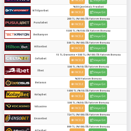
İNCELE
Siteye Git
%50 Çevrimsiz Freebet
NTVSporbet
İNCELE
Siteye Git
200 TL (%100) İlk Yatırım Bonusu
Pusulabet
İNCELE
Siteye Git
1500 TL (%150) İlk Yatırım Bonusu
Betkanyon
İNCELE
Siteye Git
500 TL (%100) İlk Yatırım Bonusu
Hiltonbet
İNCELE
Siteye Git
15 TL Deneme + 500 TL (%100) İlk Yatırım Bonusu
Celtabet
İNCELE
Siteye Git
500 TL (%10) İlk Yatırım Bonusu
İlbet
İNCELE
Siteye Git
%30 Yatırım Bonusu
Betasus
İNCELE
Siteye Git
1000 TL (%10) İlk Yatırım Bonusu
Kolaybet
İNCELE
Siteye Git
500 TL (%50) İlk Yatırım Bonusu
Vdcasino
İNCELE
Siteye Git
724 TL (%100) İlk Yatırım Bonusu
Ensonbet
İNCELE
Siteye Git
999 TL (%100) İlk Yatırım Bonusu
Atlasbet