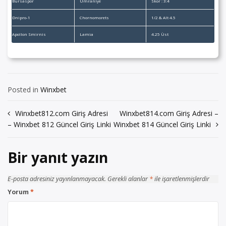
Bursaspor
Ümraniye
Skor : 3:4
Dnipro-1
Chornomorets
1/2 & Alt 4.5
Apollon Smirnis
Lamia
4.25 Üst
Posted in
Winxbet
Yazı
Winxbet812.com Giriş Adresi
Winxbet814.com Giriş Adresi –
– Winxbet 812 Güncel Giriş Linki
Winxbet 814 Güncel Giriş Linki
gezinmesi
Bir yanıt yazın
E-posta adresiniz yayınlanmayacak.
Gerekli alanlar
*
ile işaretlenmişlerdir
Yorum
*