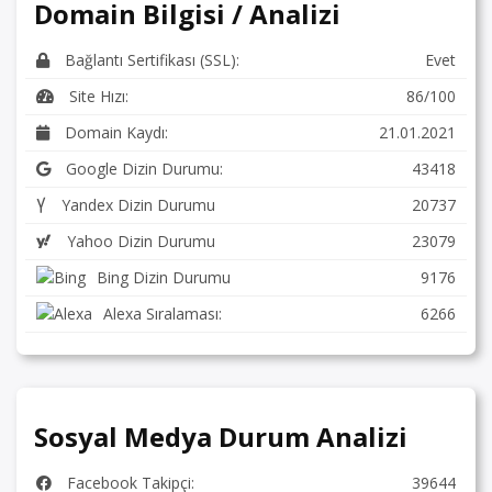
Domain Bilgisi / Analizi
Bağlantı Sertifikası (SSL):
Evet
Site Hızı:
86/100
Domain Kaydı:
21.01.2021
Google Dizin Durumu:
43418
Yandex Dizin Durumu
20737
Yahoo Dizin Durumu
23079
Bing Dizin Durumu
9176
Alexa Sıralaması:
6266
Sosyal Medya Durum Analizi
Facebook Takipçi:
39644