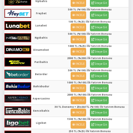
Vipbahis
İNCELE
Siteye Git
500 TL (%100) İlk Yatırım Bonusu
Freybet
İNCELE
Siteye Git
100 TL (%25) İlk Yatırım Bonusu
Lunabet
İNCELE
Siteye Git
500 TL (%100) İlk Yatırım Bonusu
Ngsbahis
İNCELE
Siteye Git
1000 TL (%25) İlk Yatırım Bonusu
Dinamobet
İNCELE
Siteye Git
2000 TL (%200) İlk Yatırım Bonusu
Paribahis
İNCELE
Siteye Git
500 TL (%100) İlk Yatırım Bonusu
Betorder
İNCELE
Siteye Git
1000 TL (%100) İlk Yatırım Bonusu
Bahisbudur
İNCELE
Siteye Git
2000 TL (%100) İlk Yatırım Bonusu
Aspercasino
İNCELE
Siteye Git
30 TL Deneme + 23x444 TL (%100) İlk Yatırım Bonusu
Gencobahis
İNCELE
Siteye Git
1500 TL (%100) İlk Yatırım Bonusu
Ligobet
İNCELE
Siteye Git
250 TL (%25) İlk Yatırım Bonusu