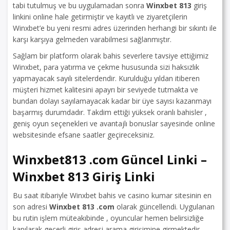
tabi tutulmuş ve bu uygulamadan sonra
Winxbet 813
giriş
linkini online hale getirmiştir ve kayıtlı ve ziyaretçilerin
Winxbet’e bu yeni resmi adres üzerinden herhangi bir sıkıntı ile
karşı karşıya gelmeden varabilmesi sağlanmıştır.
Sağlam bir platform olarak bahis severlere tavsiye ettiğimiz
Winxbet, para yatırma ve çekme hususunda sizi haksızlık
yapmayacak sayılı sitelerdendir. Kurulduğu yıldan itiberen
müşteri hizmet kalitesini apayrı bir seviyede tutmakta ve
bundan dolayı sayılamayacak kadar bir üye sayısı kazanmayı
başarmış durumdadır. Takdim ettiği yüksek oranlı bahisler ,
geniş oyun seçenekleri ve avantajlı bonuslar sayesinde online
websitesinde efsane saatler geçireceksiniz.
Winxbet813 .com Güncel Linki –
Winxbet 813 Giriş Linki
Bu saat itibariyle Winxbet bahis ve casino kumar sitesinin en
son adresi
Winxbet 813 .com
olarak güncellendi. Uygulanan
bu rutin işlem müteakıbinde , oyuncular hemen belirsizliğe
kapılarak geçerli giriş adresi arama girişimine girmektedir.