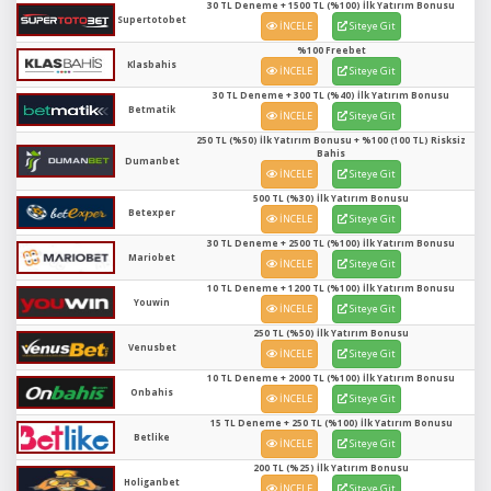
30 TL Deneme + 1500 TL (%100) İlk Yatırım Bonusu
Supertotobet
İNCELE
Siteye Git
%100 Freebet
Klasbahis
İNCELE
Siteye Git
30 TL Deneme + 300 TL (%40) İlk Yatırım Bonusu
Betmatik
İNCELE
Siteye Git
250 TL (%50) İlk Yatırım Bonusu + %100 (100 TL) Risksiz
Bahis
Dumanbet
İNCELE
Siteye Git
500 TL (%30) İlk Yatırım Bonusu
Betexper
İNCELE
Siteye Git
30 TL Deneme + 2500 TL (%100) İlk Yatırım Bonusu
Mariobet
İNCELE
Siteye Git
10 TL Deneme + 1200 TL (%100) İlk Yatırım Bonusu
Youwin
İNCELE
Siteye Git
250 TL (%50) İlk Yatırım Bonusu
Venusbet
İNCELE
Siteye Git
10 TL Deneme + 2000 TL (%100) İlk Yatırım Bonusu
Onbahis
İNCELE
Siteye Git
15 TL Deneme + 250 TL (%100) İlk Yatırım Bonusu
Betlike
İNCELE
Siteye Git
200 TL (%25) İlk Yatırım Bonusu
Holiganbet
İNCELE
Siteye Git